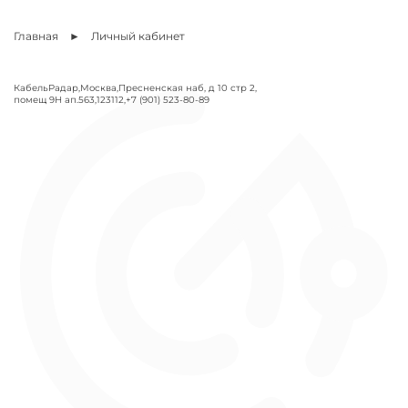
Главная
Личный кабинет
КабельРадар
,
Москва
,
Пресненская наб, д 10 стр 2,
помещ 9Н ап.563
,
123112
,
+7 (901) 523-80-89