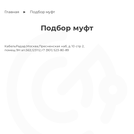
Главная
Подбор муфт
Подбор муфт
КабельРадар
,
Москва
,
Пресненская наб, д 10 стр 2,
помещ 9Н ап.563
,
123112
,
+7 (901) 523-80-89