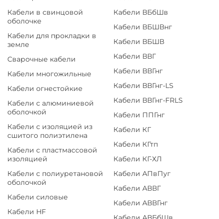
Кабели в свинцовой
Кабели ВБбШв
оболочке
Кабели ВБШВнг
Кабели для прокладки в
Кабели ВБШВ
земле
Кабели ВВГ
Сварочные кабели
Кабели ВВГнг
Кабели многожильные
Кабели ВВГнг-LS
Кабели огнестойкие
Кабели ВВГнг-FRLS
Кабели с алюминиевой
оболочкой
Кабели ППГнг
Кабели с изоляцией из
Кабели КГ
сшитого полиэтилена
Кабели КГтп
Кабели с пластмассовой
изоляцией
Кабели КГ-ХЛ
Кабели с полиуретановой
Кабели АПвПуг
оболочкой
Кабели АВВГ
Кабели силовые
Кабели АВВГнг
Кабели HF
Кабели АВБбШв