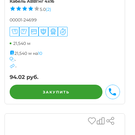
Кабель АВВГнг 4х16
5.0
(2)
00001-24699
21,540 м
21,540
м
на
10
-
-
94.02
руб.
ЗАКУПИТЬ