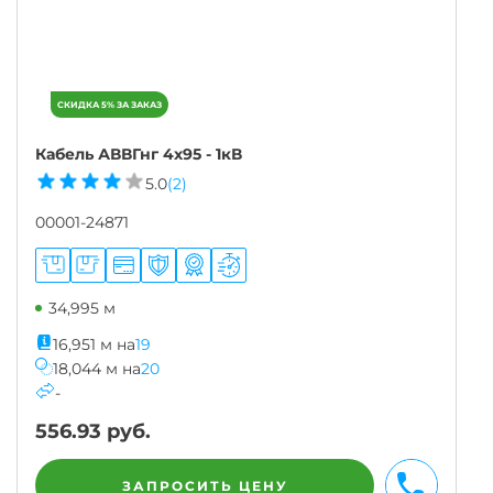
Кабель АВВГнг 4х95 - 1кВ
5.0
(2)
00001-24871
34,995 м
16,951
м
на
19
18,044
м
на
20
-
556.93
руб.
ЗАПРОСИТЬ ЦЕНУ