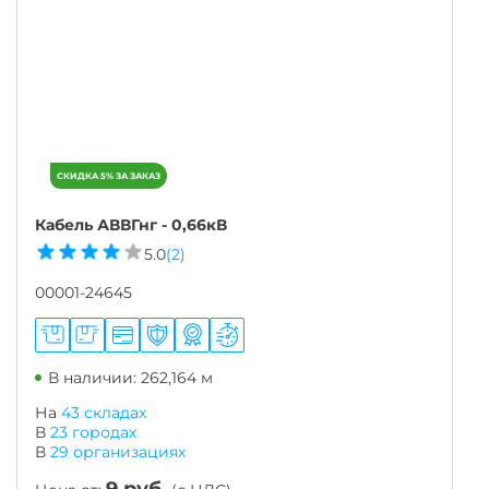
Кабель АВВГнг - 0,66кВ
5.0
(2)
00001-24645
В наличии: 262,164 м
На
43 складах
В
23
городах
В
29
организациях