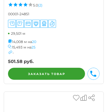
5.0
(2)
00001-24851
29,501 м
14,008
м
на
20
15,493
м
на
25
-
501.58
руб.
ЗАКАЗАТЬ ТОВАР