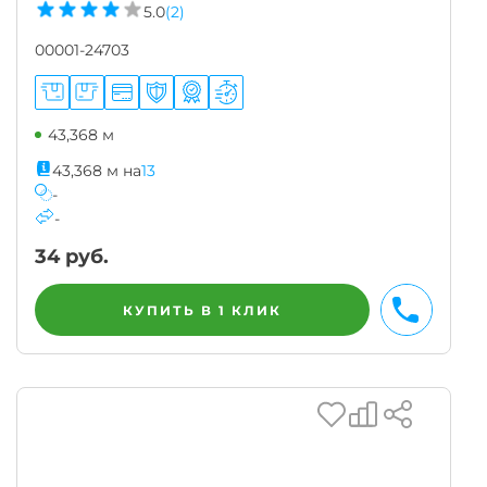
5.0
(2)
00001-24703
43,368 м
43,368
м
на
13
-
-
34
руб.
КУПИТЬ В 1 КЛИК