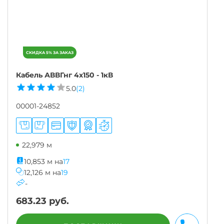
Кабель АВВГнг 4х150 - 1кВ
5.0
(2)
00001-24852
22,979 м
10,853
м
на
17
12,126
м
на
19
-
683.23
руб.