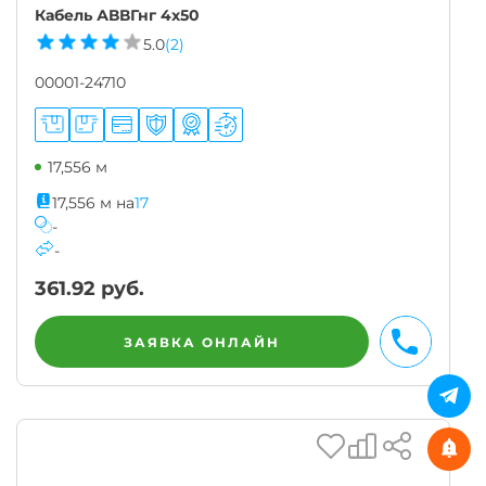
Кабель АВВГнг 4х50
5.0
(2)
00001-24710
17,556 м
17,556
м
на
17
-
-
361.92
руб.
ЗАЯВКА ОНЛАЙН