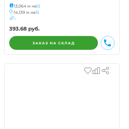
13,064
м
на
12
14,139
м
на
15
-
393.68
руб.
ЗАКАЗ НА СКЛАД