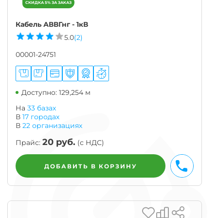
Кабель АВВГнг - 1кВ
5.0
(2)
00001-24751
Доступно: 129,254 м
На
33 базах
В
17
городах
В
22
организациях
20
руб.
Прайс:
(с НДС)
БЫСТРЫ
ДОБАВИТЬ В КОРЗИНУ