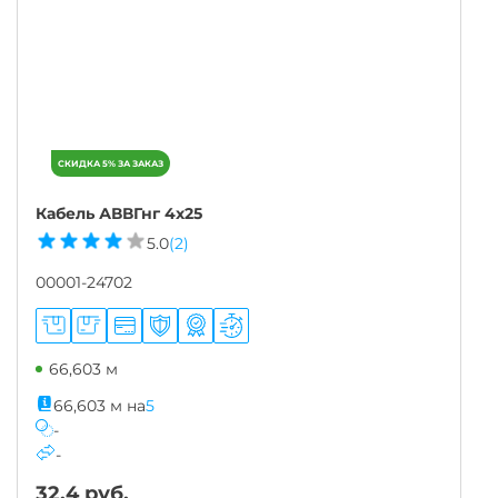
Кабель АВВГнг 4х25
5.0
(2)
00001-24702
66,603 м
66,603
м
на
5
-
-
32.4
руб.