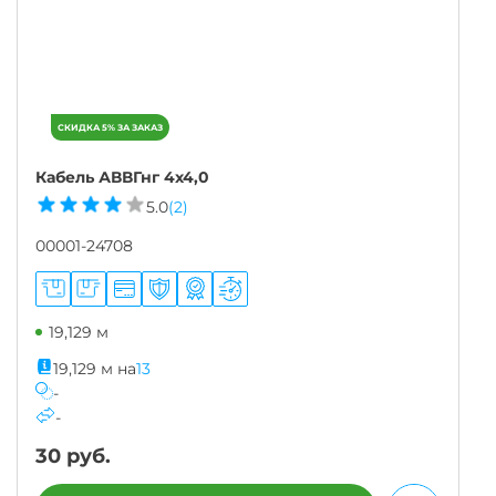
Кабель АВВГнг 4х4,0
5.0
(2)
00001-24708
19,129 м
19,129
м
на
13
-
-
30
руб.