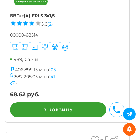
ВВГнг(A)-FRLS 3х1,5
5.0
(2)
00000-68514
989,104.2 м
406,899.15
м
на
105
582,205.05
м
на
141
-
68.62
руб.
В КОРЗИНУ