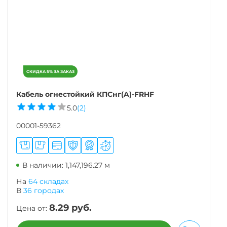
Кабель огнестойкий КПСнг(A)-FRHF
5.0
(2)
00001-59362
В наличии: 1,147,196.27 м
На
64 складах
В
36
городах
8.29
руб.
Цена от: