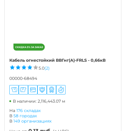
Кабель огнестойкий ВВГнг(A)-FRLS - 0,66кВ
5.0
(2)
00000-68494
В наличии: 2,116,443.07 м
На
176 складах
В
58
городах
В
149
организациях