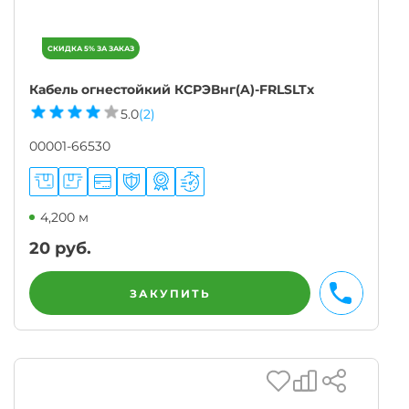
Кабель огнестойкий КСРЭВнг(A)-FRLSLTx
5.0
(2)
00001-66530
4,200 м
20
руб.
ЗАКУПИТЬ