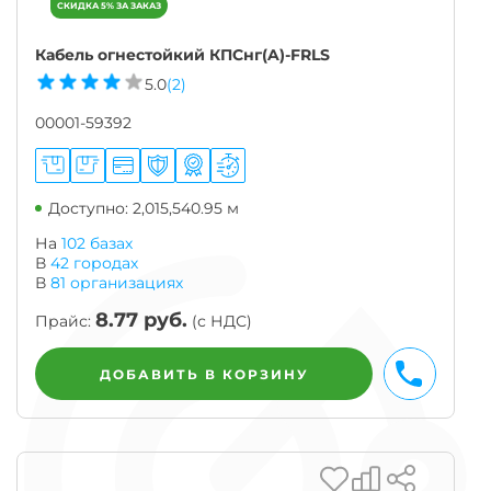
Кабель огнестойкий КПСнг(A)-FRLS
5.0
(2)
00001-59392
Доступно: 2,015,540.95 м
На
102 базах
В
42
городах
В
81
организациях
8.77
руб.
Прайс:
(с НДС)
БЫСТРЫ
ДОБАВИТЬ В КОРЗИНУ