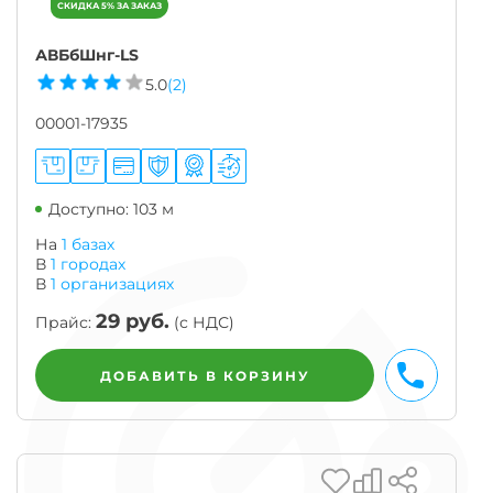
АВБбШнг-LS
5.0
(2)
00001-17935
Доступно: 103 м
На
1 базах
В
1
городах
В
1
организациях
29
руб.
Прайс:
(с НДС)
БЫСТРЫ
ДОБАВИТЬ В КОРЗИНУ