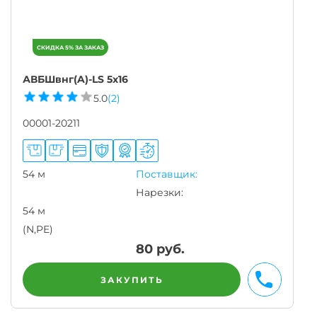
АВБШвнг(A)-LS 5х16
5.0
(2)
00001-20211
54 м
Поставщик:
Нарезки:
54 м
(N,PE)
80
руб.
ЗАКУПИТЬ