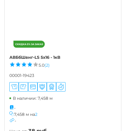
АВБбШвнг-LS 5х16 - 1кВ
5.0
(2)
00001-19423
В наличии: 7,458 м
-
7,458
м
на
2
-