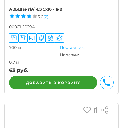
АВБШвнг(A)-LS 5х16 - 1кВ
5.0
(2)
00001-20294
700 м
Поставщик:
Нарезки:
0.7 м
63
руб.
ДОБАВИТЬ В КОРЗИНУ