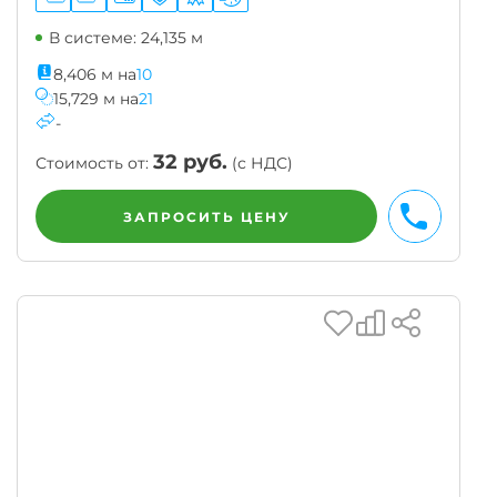
В системе: 24,135 м
8,406
м
на
10
15,729
м
на
21
-
32
руб.
Стоимость от:
(с НДС)
ЗАПРОСИТЬ ЦЕНУ