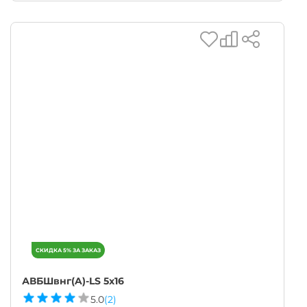
АВБШвнг(A)-LS 5х16
5.0
(2)