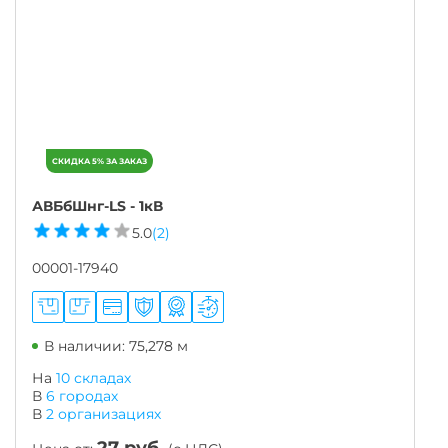
АВБбШнг-LS - 1кВ
5.0
(2)
00001-17940
В наличии: 75,278 м
На
10 складах
В
6
городах
В
2
организациях