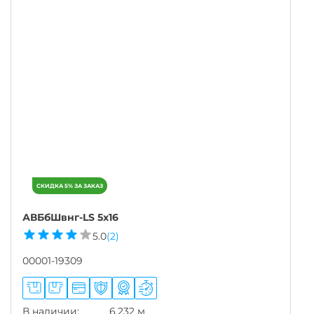
АВБбШвнг-LS 5х16
5.0
(2)
00001-19309
В наличии:
6,232 м