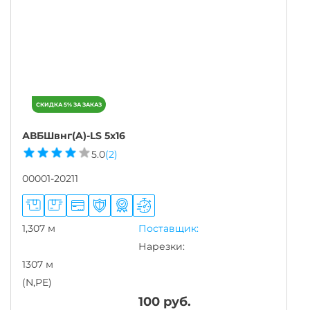
АВБШвнг(A)-LS 5х16
5.0
(2)
00001-20211
1,307 м
Поставщик:
Нарезки:
1307 м
(N,PE)
100
руб.