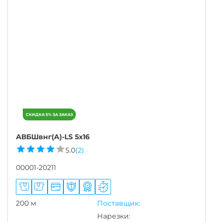
АВБШвнг(A)-LS 5х16
5.0
(2)
00001-20211
200 м
Поставщик:
Нарезки: