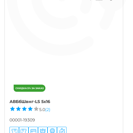
АВБбШвнг-LS 5х16
5.0
(2)
00001-19309