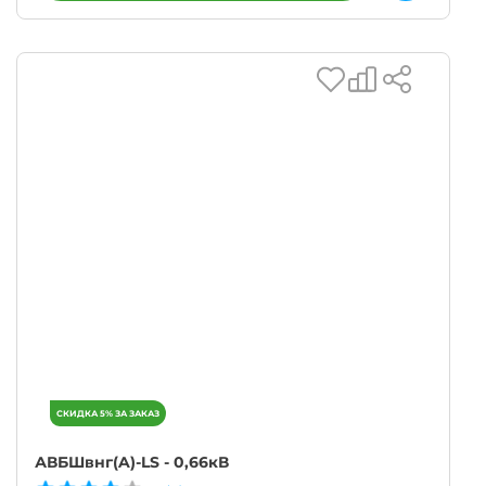
АВБШвнг(A)-LS - 0,66кВ