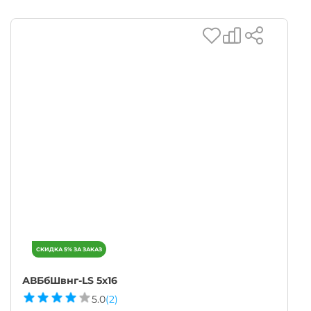
АВБбШвнг-LS 5х16
5.0
(2)