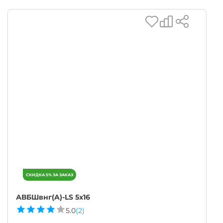
АВБШвнг(A)-LS 5х16
5.0
(2)