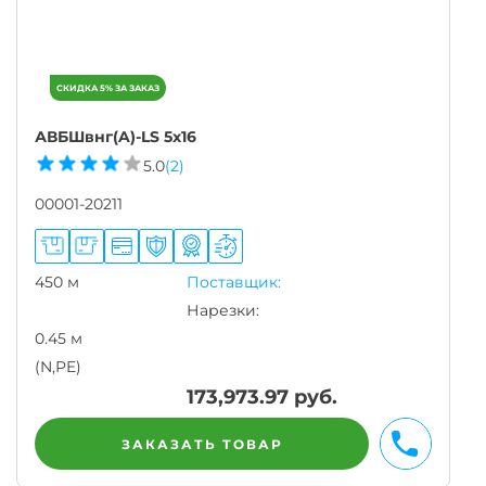
АВБШвнг(A)-LS 5х16
5.0
(2)
00001-20211
450 м
Поставщик:
Нарезки:
0.45 м
(N,PE)
173,973.97
руб.
ЗАКАЗАТЬ ТОВАР