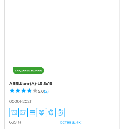
АВБШвнг(A)-LS 5х16
5.0
(2)
00001-20211
639 м
Поставщик: