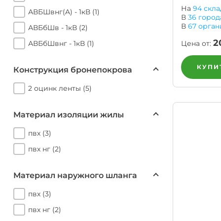
алюминия
Анал
На
94 скла
АВБШвнг(A) - 1кВ (1)
или
В
36
город
Заме
В
67
орган
АВБбШв - 1кВ (2)
Разместить
2
Цена от:
АВБбШвнг - 1кВ (1)
тендер
КУПИТ
Конструкция бронепокрова
2 оцинк ленты (5)
Материал изоляции жилы
пвх (3)
пвх нг (2)
Материал наружного шланга
пвх (3)
пвх нг (2)