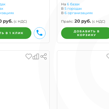
ог
дах
На
6 базах
ах
В
5
городах
ну
изациях
В
6
организациях
0
руб.
20
руб.
(с НДС)
Прайс:
(с НДС)
ДОБАВИТЬ В
БЫСТРЫЙ ЗАКАЗ
Ь В 1 КЛИК
КОРЗИНУ