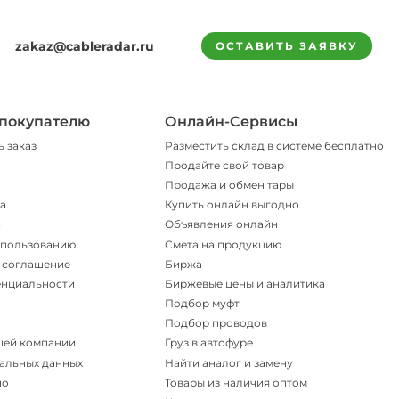
zakaz@cableradar.ru
ОСТАВИТЬ ЗАЯВКУ
покупателю
Онлайн-Сервисы
ь заказ
Разместить склад в системе бесплатно
Продайте свой товар
Продажа и обмен тары
а
Купить онлайн выгодно
и
Объявления онлайн
спользованию
Смета на продукцию
 соглашение
Биржа
енциальности
Биржевые цены и аналитика
Подбор муфт
Подбор проводов
шей компании
Груз в автофуре
альных данных
Найти аналог и замену
но
Товары из наличия оптом