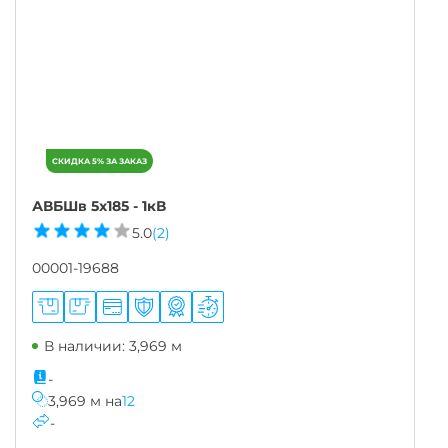
АВБШв 5х185 - 1кВ
5.0
(2)
00001-19688
В наличии: 3,969 м
-
3,969
м
на
12
-