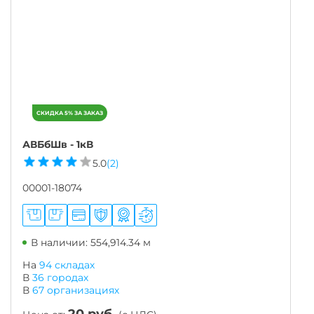
АВБбШв - 1кВ
5.0
(2)
00001-18074
В наличии: 554,914.34 м
На
94 складах
В
36
городах
В
67
организациях