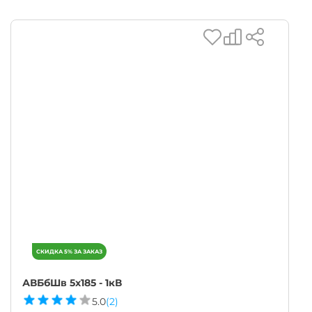
АВБбШв 5х185 - 1кВ
5.0
(2)