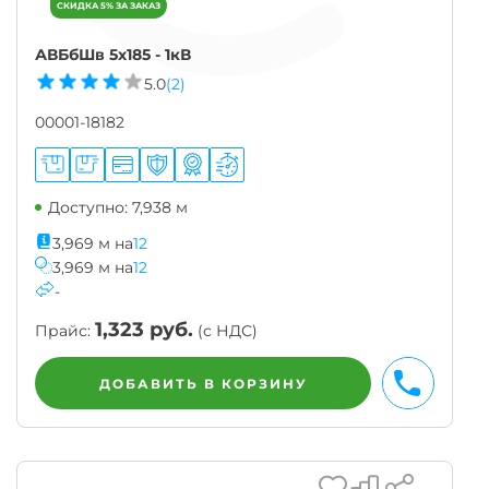
АВБбШв 5х185 - 1кВ
5.0
(2)
00001-18182
Доступно: 7,938 м
3,969
м
на
12
3,969
м
на
12
-
1,323
руб.
Прайс:
(с НДС)
БЫСТРЫ
ДОБАВИТЬ В КОРЗИНУ