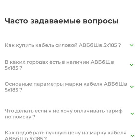
Часто задаваемые вопросы
Как купить кабель силовой АВБбШв 5х185 ?
В каких городах есть в наличии АВБбШв
5х185 ?
Основные параметры марки кабеля АВБбШв
Екатеринбург
—
677 м
5х185 ?
Пермь
—
669 м
Краснодар
—
675 м
Москва
—
396 м
Что делать если я не хочу оплачивать тариф
Новосибирск
—
257 м
по поиску ?
Саранск
—
1,295 м
Как подобрать лучшую цену на марку кабеля
АВБбШв 5х185 ?