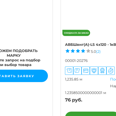
АВБШвнг(A)-LS 4х120 - 1кВ
ОЖЕМ ПОДОБРАТЬ
5.0
(2)
МАРКУ
те запрос на подбор
00001-20276
ли выбор товара
ТАВИТЬ ЗАЯВКУ
1,235.85 м
По
На
1.2358500000000001 м
76
руб.