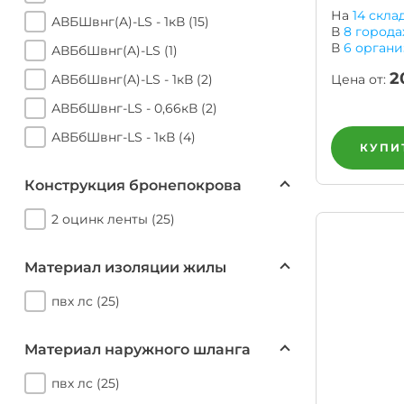
алюминия
Анал
На
14 скла
АВБШвнг(A)-LS - 1кВ (15)
или
В
8
города
Заме
В
6
органи
АВБбШвнг(A)-LS (1)
Разместить
2
Цена от:
АВБбШвнг(A)-LS - 1кВ (2)
тендер
АВБбШвнг-LS - 0,66кВ (2)
АВБбШвнг-LS - 1кВ (4)
КУПИТ
Конструкция бронепокрова
2 оцинк ленты (25)
Материал изоляции жилы
пвх лс (25)
Материал наружного шланга
пвх лс (25)