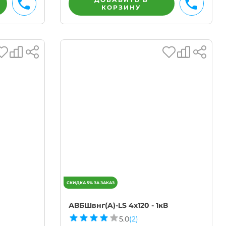
КОРЗИНУ
АВБШвнг(A)-LS 4х120 - 1кВ
5.0
(2)