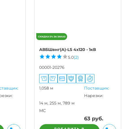
АВБШвнг(A)-LS 4х120 - 1кВ
5.0
(2)
00001-20276
ставщик:
1,058 м
Поставщик:
резки:
Нарезки:
14 м, 255 м, 789 м
МС
63
руб.
ДОБАВИТЬ В