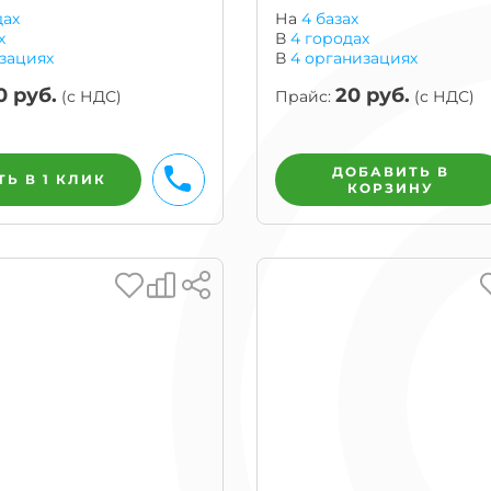
ог
дах
На
4 базах
х
В
4
городах
ну
зациях
В
4
организациях
0
руб.
20
руб.
(с НДС)
Прайс:
(с НДС)
ДОБАВИТЬ В
БЫСТРЫЙ ЗАКАЗ
Ь В 1 КЛИК
КОРЗИНУ