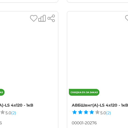
-LS 4х120 - 1кВ
АВБШвнг(A)-LS 4х120 - 1кВ
5.0
(2)
5.0
(2)
6
00001-20276