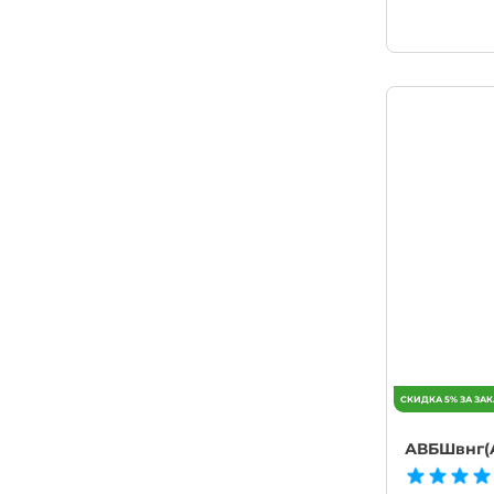
АВБШвнг(A)