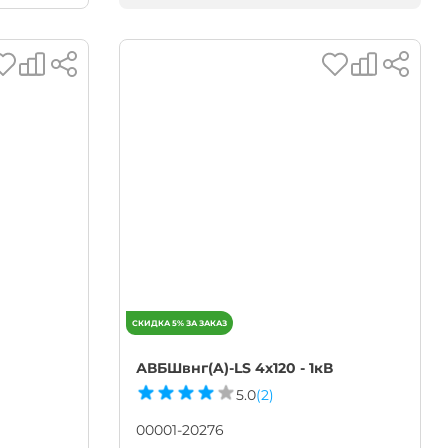
АВБШвнг(A)-LS 4х120 - 1кВ
5.0
(2)
00001-20276