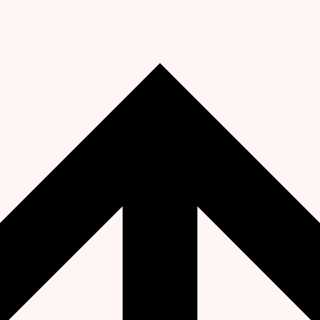
ог
ну