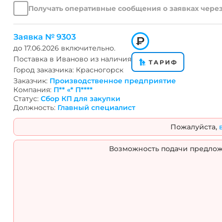
ШВВП
ПВС
АС
МГ
Сечение
Изоляция
Получать оперативные сообщения о заявках через
токовой
онлайн
н
2.5мм.кв
с пластмассовой изоляцией
нагрузки
Аналоги
к
из сшитого полиэтилена
на
Сообщить
н
Заявка №
9303
в резиновой изоляции
до
17.06.2026
включительно.
ТПЖ
о
б
Поставка в
Иваново
из наличия
массы
поступлении
и
ТАРИФ
Город заказчика:
Красногорск
с пропитанной бумажной изоля
тары
Подбор
в
Заказчик:
Производственное предприятие
Себестоимость
товара
б
Компания:
П** «* П****
Расчет
Смета
Статус:
Сбор КП для закупки
Должность:
Главный специалист
поперечного
Биржа
сечения
Аналитика
Пожалуйста,
Размещение
Расстановка
барабанов
груза
Возможность подачи предложе
в
в
транспорте
транспорте
Выход
Подобрать
меди
Муфту
и
Кабе