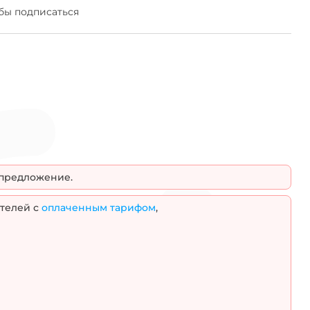
LSLTx
Материал токопроводящих жил
бы подписаться
Медные
Алюминиевые
 предложение.
телей с
оплаченным тарифом
,