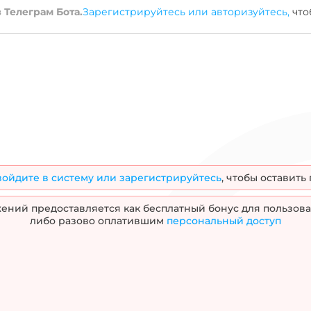
АСБЛ
ВВГ
ВБШВ
ВВГнг-LS
КГ
КВВГ
ППГ
Количество жил
 Телеграм Бота.
Зарегистрируйтесь или авторизуйтесь,
что
амоток
Предложения
Многожильный
абелей
на
Одножильный
а
бобины
Трехжильные
обины
ПВХ (поливинил хлоридный пластикат)
цией
ухты
войдите в систему или зарегистрируйтесь
, чтобы оставить
ний предоставляется как бесплатный бонус для пользова
либо разово оплатившим
персональный доступ
ль