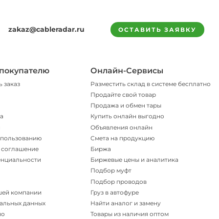
zakaz@cableradar.ru
ОСТАВИТЬ ЗАЯВКУ
покупателю
Онлайн-Сервисы
ь заказ
Разместить склад в системе бесплатно
Продайте свой товар
Продажа и обмен тары
а
Купить онлайн выгодно
и
Объявления онлайн
спользованию
Смета на продукцию
 соглашение
Биржа
енциальности
Биржевые цены и аналитика
Подбор муфт
Подбор проводов
шей компании
Груз в автофуре
альных данных
Найти аналог и замену
но
Товары из наличия оптом