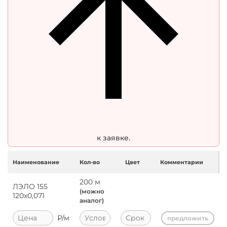
к заявке.
Наименование
Кол-во
Цвет
Комментарии
200
м
ЛЭЛО 155
(можно
120х0,071
аналог)
₽/
м
предложить