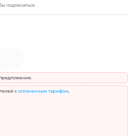
LSLTx
Материал токопроводящих жил
бы подписаться
Медные
Алюминиевые
 предложение.
телей с
оплаченным тарифом
,