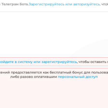
АСБЛ
ВВГ
ВБШВ
ВВГнг-LS
КГ
КВВГ
ППГ
Количество жил
 Телеграм Бота.
Зарегистрируйтесь или авторизуйтесь,
что
амоток
Предложения
Многожильный
абелей
на
Одножильный
а
бобины
Трехжильные
обины
ПВХ (поливинил хлоридный пластикат)
цией
ухты
войдите в систему или зарегистрируйтесь
, чтобы оставить
ний предоставляется как бесплатный бонус для пользова
либо разово оплатившим
персональный доступ
ль