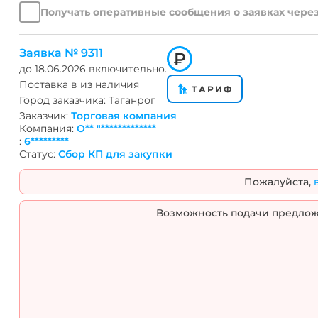
ШВВП
ПВС
АС
МГ
Сечение
Изоляция
Получать оперативные сообщения о заявках через
токовой
онлайн
н
2.5мм.кв
с пластмассовой изоляцией
нагрузки
Аналоги
к
из сшитого полиэтилена
на
Сообщить
н
Заявка №
9311
в резиновой изоляции
до
18.06.2026
включительно.
ТПЖ
о
б
Поставка в
из наличия
массы
поступлении
и
ТАРИФ
Город заказчика:
Таганрог
с пропитанной бумажной изоля
тары
Подбор
в
Заказчик:
Торговая компания
Себестоимость
товара
б
Компания:
О** "*************
Расчет
Смета
:
6*********
Статус:
Сбор КП для закупки
поперечного
Биржа
сечения
Аналитика
Пожалуйста,
Размещение
Расстановка
барабанов
груза
Возможность подачи предложе
в
в
транспорте
транспорте
Выход
Подобрать
меди
Муфту
и
Кабе