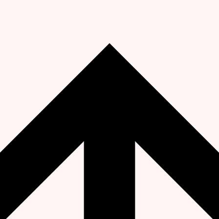
ог
ну