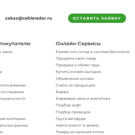
zakaz@cableradar.ru
ОСТАВИТЬ ЗАЯВКУ
покупателю
Онлайн-Сервисы
ь заказ
Разместить склад в системе бесплатно
Продайте свой товар
Продажа и обмен тары
а
Купить онлайн выгодно
и
Объявления онлайн
спользованию
Смета на продукцию
 соглашение
Биржа
енциальности
Биржевые цены и аналитика
Подбор муфт
Подбор проводов
шей компании
Груз в автофуре
альных данных
Найти аналог и замену
но
Товары из наличия оптом