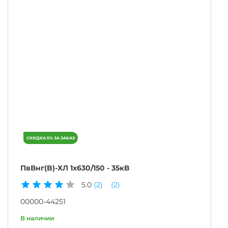
ПвВнг(B)-ХЛ 1х630/150 - 35кВ
5.0
(2)
(2)
00000-44251