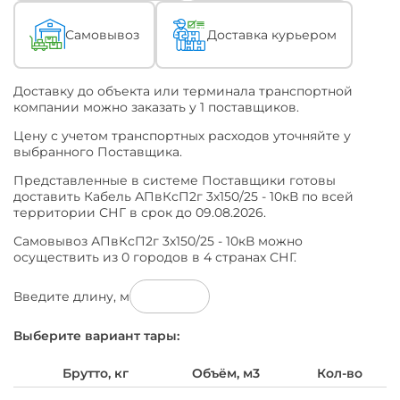
Ваши
специфические
Самовывоз
Доставка курьером
задачи
необходима
продукция
Доставку до объекта или терминала транспортной
с
компании можно заказать у 1 поставщиков.
измененными
характеристиками
Цену с учетом транспортных расходов уточняйте у
(ТУ)
выбранного Поставщика.
или
по
Представленные в системе Поставщики готовы
конкретному
доставить Кабель АПвКсП2г 3х150/25 - 10кВ по всей
наименованию
территории СНГ в срок до 09.08.2026.
ТУ
или
Самовывоз АПвКсП2г 3х150/25 - 10кВ можно
ГОСТ
осуществить из 0 городов в 4 странах СНГ.
-
уточняйте
Введите длину, м
это
при
обращении
Выберите вариант тары:
к
Поставщику.
Брутто, кг
Объём, м3
Кол-во