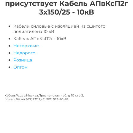
присутствует Кабель АПвКсП2г
3х150/25 - 10кВ
Кабели силовые с изоляцией из сшитого
полиэтилена 10 кВ
Кабель АПвКсП2г - 10кВ
Негорючие
Недорого
Розница
Оптом
КабельРадар
,
Москва
,
Пресненская наб, д 10 стр 2,
помещ 9Н ап.563
,
123112
,
+7 (901) 523-80-89