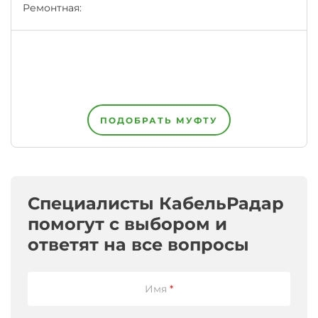
институтом
Ремонтная:
"ВНИИКП".
Каждый
завод
на
территории
ЕАЭС
имеет
право
ПОДОБРАТЬ МУФТУ
написать
на
оболочке
кабеля
или
провода
одновременно
Специалисты КабельРадар
несколько
помогут с выбором и
НТД,
например,
ответят на все вопросы
номер
своих
Технических
Условий
Имя
*
+
ГОСт