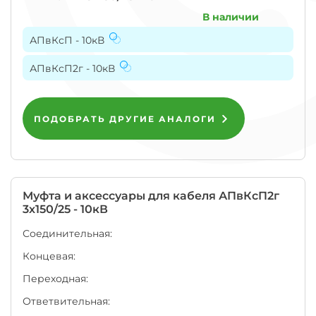
при
В наличии
изготовлении
Узнать
товара
цену
АПвКсП - 10кВ
используется
Государственный
АПвКсП2г - 10кВ
стандарт
в
сфере
пожарной
ПОДОБРАТЬ ДРУГИЕ АНАЛОГИ
безопасности
или
САНПиН,
либо
отраслевой
стандарт
Муфта и аксессуары для кабеля
АПвКсП2г
на
3х150/25 - 10кВ
кабельную
продукцию
Соединительная:
(ГОСТ)
или
Концевая:
ТУ
разработанные
Переходная:
в
том
Ответвительная:
числе