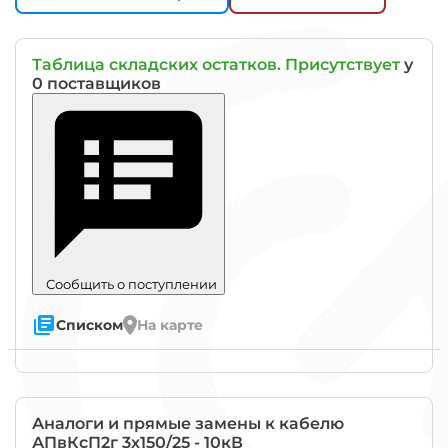
Таблица складских остатков. Присутствует
у
0 поставщиков
Сообщить о поступлении
Списком
На карте
Знак
"Гост"
означает
Аналоги и прямые замены к
кабелю
что
АПвКсП2г 3х150/25 - 10кВ