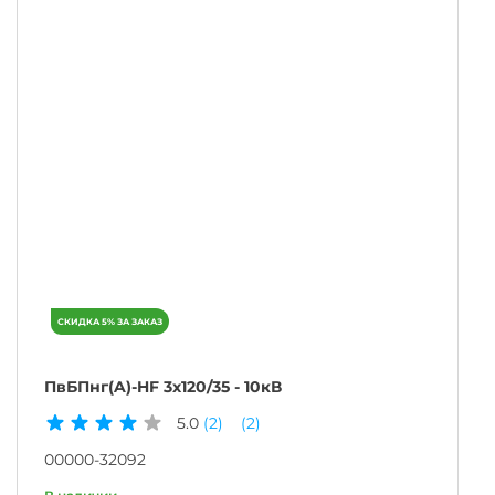
ПвБПнг(A)-HF 3х120/35 - 10кВ
5.0
(2)
(2)
00000-32092