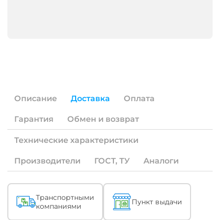
конструкцию.
Каждый
завод
на
территории
ЕАЭС
имеет
право
производить
товар
по
Описание
Доставка
Оплата
своим
ТУ,
Гарантия
Обмен и возврат
а
также
основываясь
Технические характеристики
на
ТУ
Производители
ГОСТ, ТУ
Аналоги
и
ГОСТах
выпущенных
АО
Описание
Транспортными
ВНИИКП.
Пункт выдачи
компаниями
Если
под