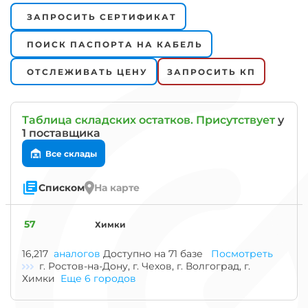
ЗАПРОСИТЬ СЕРТИФИКАТ
ПОИСК ПАСПОРТА НА КАБЕЛЬ
ОТСЛЕЖИВАТЬ ЦЕНУ
ЗАПРОСИТЬ КП
Таблица складских остатков. Присутствует
у
1 поставщика
Все склады
Списком
На карте
57
Химки
Знак
"Гост"
означает
16,217
аналогов
Доступно на 71 базе
Посмотреть
что
г. Ростов-на-Дону, г. Чехов, г. Волгоград, г.
при
Химки
Еще 6 городов
изготовлении
товара