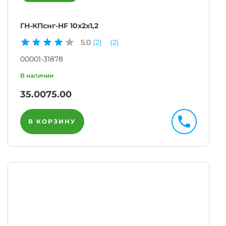
ГН-КПснг-HF 10х2х1,2
5.0
(2)
(2)
00001-31878
35.00
75.00
В КОРЗИНУ