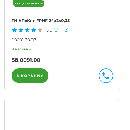
ГН-КПсКнг-FRHF 24х2х0,35
5.0
(2)
(2)
00001-30017
58.00
91.00
В КОРЗИНУ