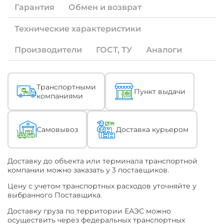
Гарантия
Обмен и возврат
необходима
продукция
с
Технические характеристики
измененными
характеристиками
Производители
ГОСТ, ТУ
Аналоги
(ТУ)
или
по
конкретному
Описание
Транспортными
наименованию
Пункт выдачи
компаниями
ТУ
или
ГОСТ
-
Самовывоз
Доставка курьером
уточняйте
это
при
Доставку до объекта или терминала транспортной
обращении
компании можно заказать у 3 поставщиков.
к
Поставщику.
Цену с учетом транспортных расходов уточняйте у
выбранного Поставщика.
Химки
Доставку груза по территории ЕАЭС можно
осуществить через федеральных транспортных