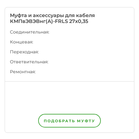
завод
на
территории
Муфта и аксессуары для кабеля
ЕАЭС
КМПвЭВЭВнг(A)-FRLS 27х0,35
имеет
право
Соединительная:
написать
Концевая:
на
оболочке
Переходная:
кабеля
или
Ответвительная:
провода
одновременно
Ремонтная:
несколько
НТД,
например,
номер
своих
Технических
Условий
+
ПОДОБРАТЬ МУФТУ
ГОСт
на
пожарную
безопасность.