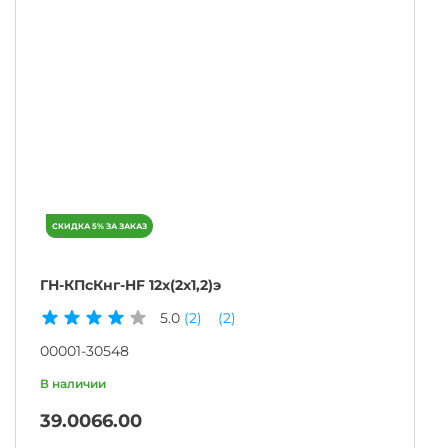
ГН-КПсКнг-HF 12х(2х1,2)э
5.0
(2)
(2)
00001-30548
39.00
66.00