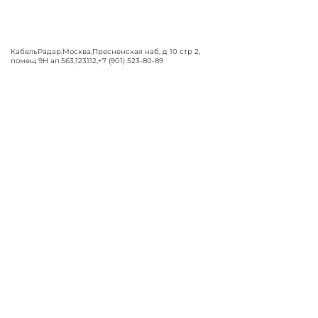
КабельРадар
,
Москва
,
Пресненская наб, д 10 стр 2,
помещ 9Н ап.563
,
123112
,
+7 (901) 523-80-89