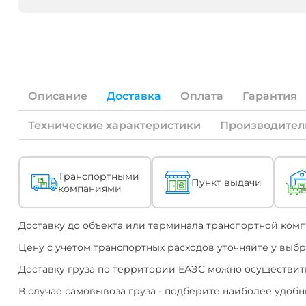
что
продукция
изготовлена
по
Техническим
Условиям
завода-
изготовителя,
Описание
Доставка
Оплата
Гарантия
и
никаким
Технические характеристики
Производител
образом
не
свидетельствует
об
Транспортными
внесении
Пункт выдачи
компаниями
Описание
каких-
либо
изменений
Доставку до объекта или терминала транспортной комп
в
конструкцию.
Цену с учетом транспортных расходов уточняйте у выб
Каждый
завод
Доставку груза по территории ЕАЭС можно осуществить
на
территории
В случае самовывоза груза - подберите наиболее удобны
ЕАЭС