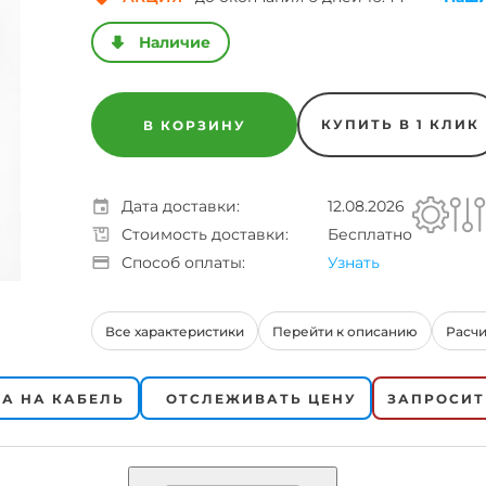
АСБЛ
ВВГ
ВБШВ
ВВГнг-LS
КГ
КВВГ
ППГ
Количество жил
амоток
Предложения
Многожильный
абелей
на
Одножильный
а
бобины
Трехжильные
обины
КУПИТЬ В 1 КЛИК
В КОРЗИНУ
ПВХ (поливинил хлоридный пластикат)
цией
ухты
Дата доставки:
12.08.2026
Стоимость доставки:
Бесплатно
Способ оплаты:
Узнать
Все характеристики
Перейти к описанию
Расчи
А НА КАБЕЛЬ
ОТСЛЕЖИВАТЬ ЦЕНУ
ЗАПРОСИТ
ль