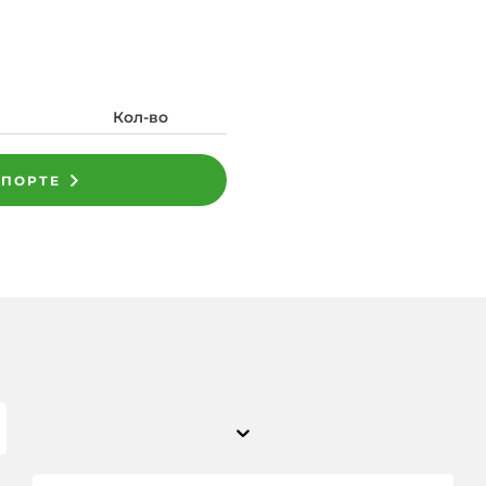
Кол-во
СПОРТЕ
и