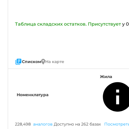
алюминия
Анал
или
Заме
Разместить
Таблица складских остатков. Присутствует
у 
тендер
Списком
На карте
Жила
Знак
"Гост"
означает
что
Номенклатура
при
изготовлении
товара
используется
Государственный
228,498
аналогов
Доступно на 262 базах
Посмотрет
стандарт