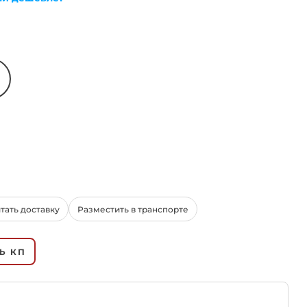
LSLTx
Материал токопроводящих жил
Медные
Алюминиевые
тать доставку
Разместить в транспорте
Ь КП