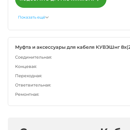
ЕАЭС
имеет
право
Показать ещё
написать
на
оболочке
кабеля
или
провода
Муфта и аксессуары для кабеля
КУВЭШнг 8х(2
одновременно
несколько
Соединительная:
НТД,
например,
Концевая:
номер
своих
Переходная:
Технических
Ответвительная:
Условий
+
Ремонтная:
ГОСт
на
пожарную
безопасность.
Если
Вам
необходимо