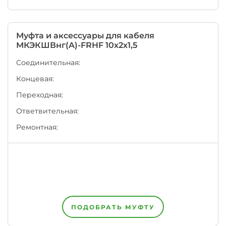
числе
институтом
"ВНИИКП".
Каждый
Муфта и аксессуары для кабеля
завод
МКЭКШВнг(A)-FRHF 10х2х1,5
на
территории
Соединительная:
ЕАЭС
Концевая:
имеет
право
Переходная:
написать
на
Ответвительная:
оболочке
кабеля
Ремонтная:
или
провода
одновременно
несколько
НТД,
например,
номер
своих
Технических
ПОДОБРАТЬ МУФТУ
Условий
+