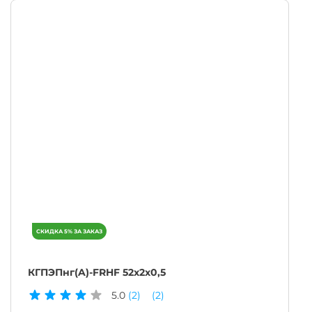
КГПЭПнг(A)-FRHF 52х2х0,5
5.0
(2)
(2)