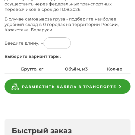
осуществить через федеральных транспортных
перевозчиков в срок до 11.08.2026.
В случае самовывоза груза - подберите наиболее
удобный склад в 0 городах на территории России,
Казахстана, Беларуси.
Введите длину, м
Выберите вариант тары:
Брутто, кг
Объём, м3
Кол-во
РАЗМЕСТИТЬ КАБЕЛЬ В ТРАНСПОРТЕ
Характеристики
Завод
Кабель
Подобрать
Завод-
Поможем
Гарантийные
изготовитель
МКЭКШВнг(A)-
аналоги
Доставка
Характеристики
Производители
Оплата
Гарантия
Обмен
Документация
купить
обязательства
предпочел
FRHF
к
Общие
и
ГОСТ
Кабель
на
скрыть
10х2х1,5
МКЭКШВнг(A)-
МКЭКШВнг(A)-
Кабель
свои
Документация
FRHF
Оплата
возврат
Диаметр
FRHF
МКЭКШВнг(A)-
данные
ГОСТ
10х2х1,5
заявка
товара
10х2х1,5
FRHF
на
Быстрый заказ
МКЭКШВнг(A)-
Поперечное
ТУ 3581-
артикул
10х2х1,5
сечение
завод
Доступно
FRHF