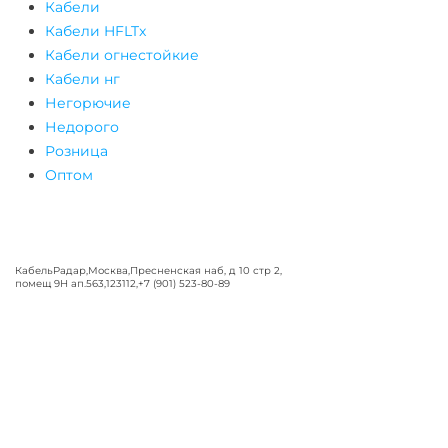
Кабели
Кабели HFLTx
Кабели огнестойкие
Кабели нг
Негорючие
Недорого
Розница
Оптом
КабельРадар
,
Москва
,
Пресненская наб, д 10 стр 2,
помещ 9Н ап.563
,
123112
,
+7 (901) 523-80-89