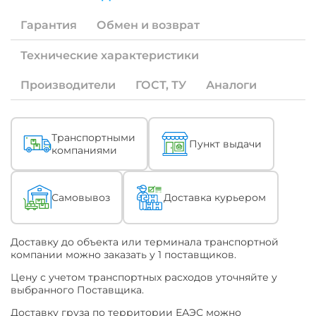
Если
под
Гарантия
Обмен и возврат
Ваши
специфические
задачи
Технические характеристики
необходима
продукция
Производители
ГОСТ, ТУ
Аналоги
с
измененными
характеристиками
(ТУ)
Описание
Транспортными
или
Пункт выдачи
компаниями
по
конкретному
наименованию
ТУ
Самовывоз
Доставка курьером
или
ГОСТ
-
уточняйте
Доставку до объекта или терминала транспортной
это
компании можно заказать у 1 поставщиков.
при
Цену с учетом транспортных расходов уточняйте у
обращении
выбранного Поставщика.
к
Поставщику.
Доставку груза по территории ЕАЭС можно