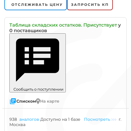
ОТСЛЕЖИВАТЬ ЦЕНУ
ЗАПРОСИТЬ КП
Таблица складских остатков. Присутствует
у
0 поставщиков
Сообщить о поступлении
Списком
На карте
Знак
938
аналогов
Доступно на 1 базе
Посмотреть
г.
"Гост"
Москва
означает