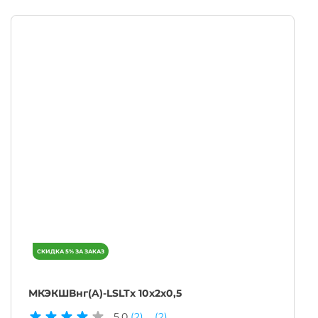
МКЭКШВнг(A)-LSLTx 10х2х0,5
5.0
(2)
(2)