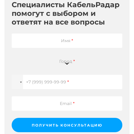
Специалисты КабельРадар
ГОСт
на
помогут с выбором и
пожарную
ответят на все вопросы
безопасность.
Если
Вам
необходимо
Имя
*
точно
знать
к
чему
Город
*
относится
маркировка
ГОСТ
на
+7 (999) 999-99-99
*
товаре
(отраслевой
стандарт
или
Email
*
стандарт,
например
по
пожарной
ПОЛУЧИТЬ КОНСУЛЬТАЦИЮ
безопасности),