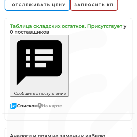
ОТСЛЕЖИВАТЬ ЦЕНУ
ЗАПРОСИТЬ КП
Таблица складских остатков. Присутствует
у
0 поставщиков
Сообщить о поступлении
Списком
На карте
Знак
"Гост"
означает
Аналоги и прямые замены к
кабелю