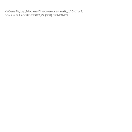
КабельРадар
,
Москва
,
Пресненская наб, д 10 стр 2,
помещ 9Н ап.563
,
123112
,
+7 (901) 523-80-89