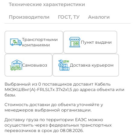
Если
Технические характеристики
под
Ваши
специфические
Производители
ГОСТ, ТУ
Аналоги
задачи
необходима
продукция
с
Описание
Транспортными
Пункт выдачи
измененными
компаниями
характеристиками
(ТУ)
или
по
Самовывоз
Доставка курьером
конкретному
наименованию
ТУ
Выбранный из 0 поставщиков доставит Кабель
или
МКЭКШВнг(A)-FRLSLTx 37х2х1,5 до адреса объекта или
ГОСТ
базы.
-
уточняйте
Cтоимость доставки до объекта уточняйте у
это
менеджеров выбранной организации.
при
обращении
Доставку груза по территории ЕАЭС можно
к
осуществить через федеральных транспортных
Поставщику.
перевозчиков в срок до 08.08.2026.