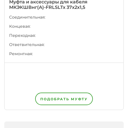
Муфта и аксессуары для кабеля
числе
МКЭКШВнг(A)-FRLSLTx 37х2х1,5
институтом
"ВНИИКП".
Соединительная:
Каждый
завод
Концевая:
на
территории
Переходная:
ЕАЭС
Ответвительная:
имеет
право
Ремонтная:
написать
на
оболочке
кабеля
или
провода
одновременно
несколько
НТД,
ПОДОБРАТЬ МУФТУ
например,
номер
своих
Технических
Условий
+