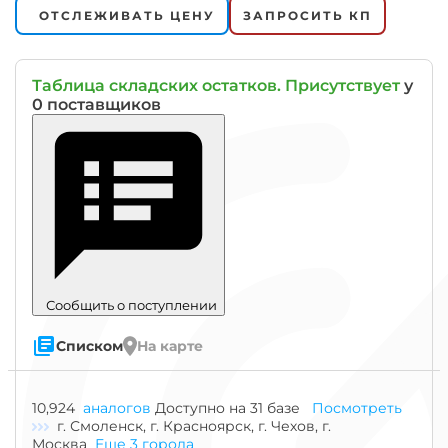
ОТСЛЕЖИВАТЬ ЦЕНУ
ЗАПРОСИТЬ КП
Таблица складских остатков. Присутствует
у
0 поставщиков
Сообщить о поступлении
Списком
На карте
Знак
10,924
аналогов
Доступно на 31 базе
Посмотреть
"Гост"
г. Смоленск, г. Красноярск, г. Чехов, г.
означает
Москва
Еще 3 города