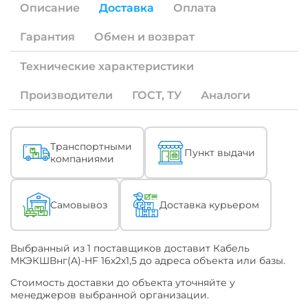
Если
Описание
Доставка
Оплата
под
Ваши
Гарантия
Обмен и возврат
специфические
задачи
необходима
Технические характеристики
продукция
с
Производители
ГОСТ, ТУ
Аналоги
измененными
характеристиками
(ТУ)
или
Описание
Транспортными
по
Пункт выдачи
компаниями
конкретному
наименованию
ТУ
или
Самовывоз
Доставка курьером
ГОСТ
-
уточняйте
это
Выбранный из 1 поставщиков доставит Кабель
при
МКЭКШВнг(A)-HF 16х2х1,5 до адреса объекта или базы.
обращении
Cтоимость доставки до объекта уточняйте у
к
менеджеров выбранной организации.
Поставщику.