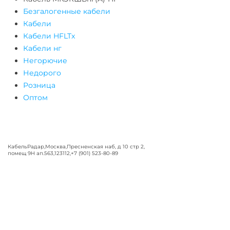
Безгалогенные кабели
Кабели
Кабели HFLTx
Кабели нг
Негорючие
Недорого
Розница
Оптом
КабельРадар
,
Москва
,
Пресненская наб, д 10 стр 2,
помещ 9Н ап.563
,
123112
,
+7 (901) 523-80-89