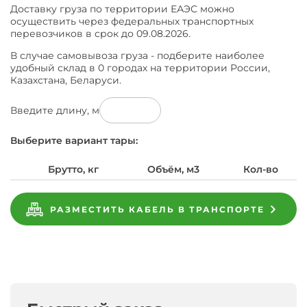
Доставку груза по территории ЕАЭС можно
осуществить через федеральных транспортных
перевозчиков в срок до 09.08.2026.
В случае самовывоза груза - подберите наиболее
удобный склад в 0 городах на территории России,
Казахстана, Беларуси.
Введите длину, м
Выберите вариант тары:
Брутто, кг
Объём, м3
Кол-во
РАЗМЕСТИТЬ КАБЕЛЬ В ТРАНСПОРТЕ
Характеристики
Завод
Кабель
Подобрать
Завод-
Поможем
Гарантийные
изготовитель
МКЭКШВнг(A)-
аналоги
Доставка
Характеристики
Производители
Оплата
Гарантия
Обмен
Документация
купить
обязательства
предпочел
HF
к
Общие
и
ГОСТ
Кабель
на
скрыть
16х2х1,5
МКЭКШВнг(A)-
МКЭКШВнг(A)-
Кабель
свои
Документация
HF
Оплатить
возврат
Диаметр
HF
МКЭКШВнг(A)-
данные
ГОСТ
16х2х1,5
заявка
за
16х2х1,5
HF
на
МКЭКШВнг(A)-
Поперечное