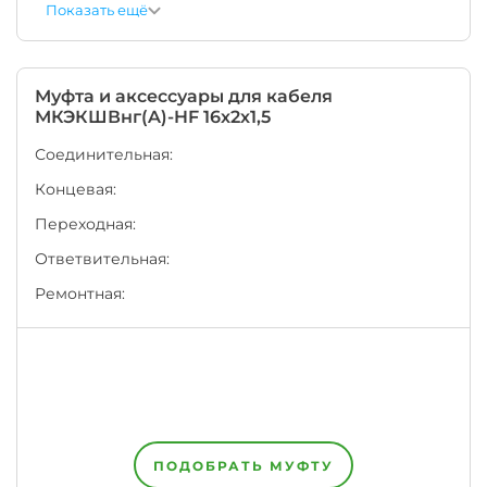
Показать ещё
числе
институтом
"ВНИИКП".
Каждый
завод
Муфта и аксессуары для кабеля
на
МКЭКШВнг(A)-HF 16х2х1,5
территории
ЕАЭС
Соединительная:
имеет
Концевая:
право
написать
Переходная:
на
оболочке
Ответвительная:
кабеля
или
Ремонтная:
провода
одновременно
несколько
НТД,
например,
номер
своих
Технических
Условий
ПОДОБРАТЬ МУФТУ
+