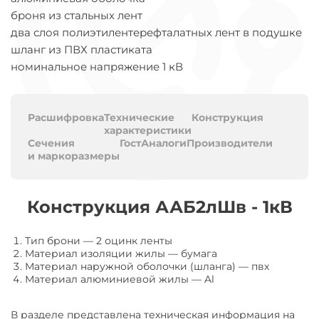
броня из стальных лент
два слоя полиэтилентерефталатных лент в подушке
шланг из ПВХ пластиката
номинальное напряжение 1 кВ
Расшифровка
Технические
Конструкция
характеристики
Сечения
Гост
Аналоги
Производители
и маркоразмеры
Конструкция ААБ2лШв - 1кВ
Тип брони
—
2 оцинк ленты
Материал изоляции жилы
—
бумага
Материал наружной оболочки (шланга)
—
пвх
Материал алюминиевой жилы
—
Al
В разделе представлена техническая информация на