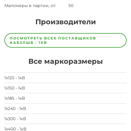
Маломеры в партии, от
:
50
Производители
Завод
Завод-
ПОСМОТРЕТЬ ВСЕХ ПОСТАВЩИКОВ
изготовитель
ААБ2ЛШВ - 1КВ
предпочел
скрыть
свои
Все маркоразмеры
данные
заявка
на
завод
1х120 - 1кВ
1х150 - 1кВ
1х185 - 1кВ
1х240 - 1кВ
1х300 - 1кВ
1х400 - 1кВ