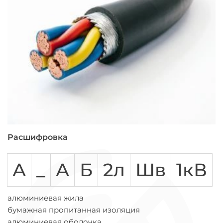
Расшифровка
А
_
А
Б
2л
Шв
1кВ
алюминиевая жила
бумажная пропитанная изоляция
алюминиевая оболочка