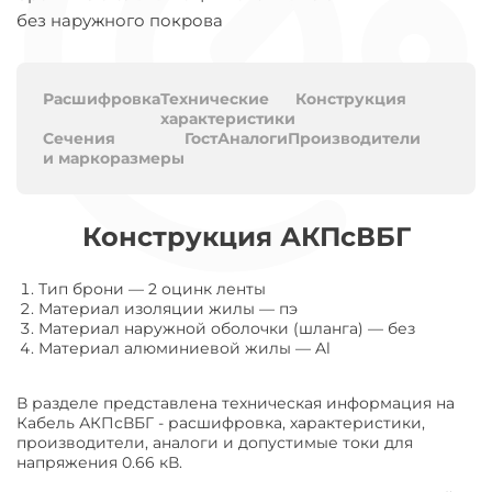
без наружного покрова
Расшифровка
Технические
Конструкция
характеристики
Сечения
Гост
Аналоги
Производители
и маркоразмеры
Конструкция АКПсВБГ
Тип брони
—
2 оцинк ленты
Материал изоляции жилы
—
пэ
Материал наружной оболочки (шланга)
—
без
Материал алюминиевой жилы
—
Al
В разделе представлена техническая информация на
Кабель АКПсВБГ - расшифровка, характеристики,
производители, аналоги и допустимые токи для
напряжения 0.66 кВ.