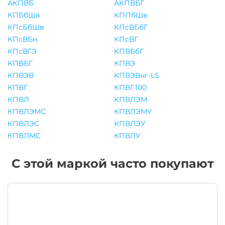
АКПВБ
АКПВБГ
КПБбШв
КППбШв
КПсБбШв
КПсВБбГ
КПсВБн
КПсВГ
КПсВГЭ
КПВБбГ
КПВБГ
КПВЭ
КПВЭВ
КПВЭВнг-LS
КПВГ
КПВГ-100
КПВЛ
КПВЛЭМ
КПВЛЭМС
КПВЛЭМУ
КПВЛЭС
КПВЛЭУ
КПВЛМС
КПВЛУ
С этой маркой часто покупают