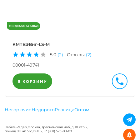
КМТВЭВнг-LS-М
5.0
(2)
Отзывы
(2)
00001-49741
В КОРЗИНУ
Негорючие
Недорого
Розница
Оптом
КабельРадар
,
Москва
,
Пресненская наб, д 10 стр 2,
помещ 9Н ап.563
,
123112
,
+7 (901) 523-80-89