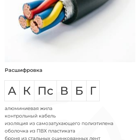
Расшифровка
А
К
Пс
В
Б
Г
алюминиевая жила
контрольный кабель
изоляция из самозатухающего полиэтилена
оболочка из ПВХ пластиката
броня из стальных оцинкованных лент