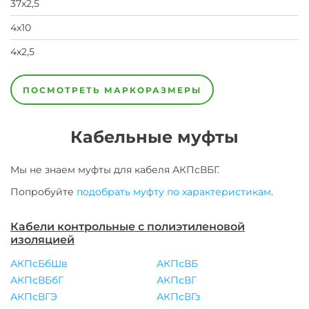
37х2,5
4х10
4х2,5
4х4,0
4х6,0
5х2,5
7х10
7х2,5
7х4,0
7х6,0
ПОСМОТРЕТЬ МАРКОРАЗМЕРЫ
Кабельные муфты
Мы не знаем муфты для
кабеля
АКПсВБГ
.
Попробуйте
подобрать муфту по характеристикам
.
Кабели контрольные с полиэтиленовой
изоляцией
АКПсБбШв
АКПсВБ
АКПсВБбГ
АКПсВГ
АКПсВГЭ
АКПсВГз