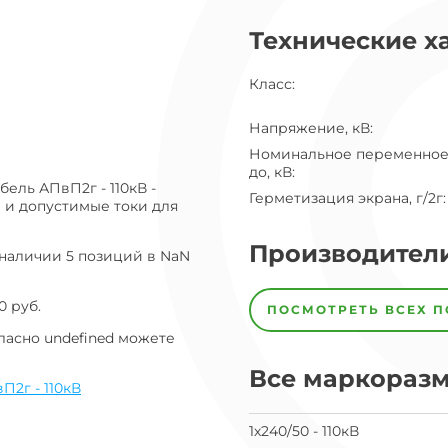
ог
Технические х
ну
Класс
:
Напряжение, кВ
:
Номинальное переменное
до, кВ
:
ель АПвП2г - 110кВ -
Герметизация экрана, г/2г
:
 и допустимые токи для
Производител
 наличии 5 позиций в NaN
Завод
Завод-
0 руб.
ПОСМОТРЕТЬ ВСЕХ 
изготовитель
предпочел
ласно undefined можете
скрыть
свои
Все маркораз
данные
П2г - 110кВ
заявка
на
1х240/50 - 110кВ
завод