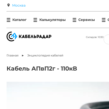
КабельРадар
Отраслевой
Москва
поисковый
Россия
Беларусь
Казахстан
Украина
Абакан
Анадырь
Архангельск
Астрахань
Барнаул
Белгород
сервис:
Новгород
Владивосток
Владикавказ
Владимир
Волгоград
кабели,
Алтайск
Грозный
Иваново
Ижевск
Иркутск
Йошкар-
провода,
Каталог
Калькуляторы
Сервисы
Ола
Казань
Калининград
Калуга
Кемерово
Киров
Костром
муфты
Мар
Омск
Оренбург
Орёл
Пенза
Петрозаводск
Петропавло
Камчатский
Псков
Ростов-
на-
По типу
По типу
По типу
По типу и назначению
Материал Т
Калькулятор
Продайте
Н
Кабели
Складов: 1030
Дону
Рязань
Салехард
Самара
Саранск
Саратов
Севастопол
Электрические
Концевые
Деревянные
Кабели силовые
Медные неи
намотки
свой
т
Удэ
Ульяновск
Уфа
Хабаровск
Ханты-
Провода
Мансийск
Чебоксары
Челябинск
Черкесск
Чита
Элиста
Юж
Монтажные
Соединительные
Металлические
Сварочные
кабеля
кабель
д
Муфты
Сахалинск
Якутск
Ярославль
Брест
Витебск
Гомель
Гродно
Неизолированные
Переходные
на
Оптом
муфты
Д
Главная
Энциклопедия
кабелей
Павлодар
Караганда
Кокшетау
Костанай
Кызылорда
Нур-
Кабельные
ВСЕ ГРУППЫ
барабан
Продажа
д
Обмоточные
Заливные
Кабели управления
Султан
барабаны
(Астана)
Петропавловск
Талдыкорган
Тараз
Туркестан
Урал
загрузки
/
т
Бортовые
Контрольные
Кабель АПвП2г - 110кВ
Каменогорск
Винница
Днепр
Донецк
Житомир
Запорожь
Кабельно
кабеля
обмен
н
Термостойкий
Для связи
Телефонные
Интернет сетевой
Водопогружные
Универсальный
Термоэлектродные
Термопарный
Геофизические
Оптические
Коаксиальный
Греющий (нагревательный)
Радиочастотные
Шахтные
Судовые
Антивибрационные
Франковск
Киев
Кропивницкий
Луганск
Луцк
Львов
Одесс
По марке
По бренду
Напряжение
Назначение
проводниковая
в
тары
СИП
КВТ
10 кВ
Воздушные 
продукция
транспорт
Добавить
Р
ПВ-1
ПЗЭМИ
Электропров
наружного
склад
и
ПуГВ
диаметра
Заявки
в
ПВ-3
веса
онлайн
б
ПуВ
продукции
Объявления