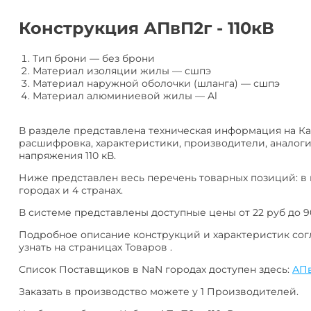
алюминия
Анал
или
Конструкция АПвП2г - 110кВ
Заме
Разместить
Тип брони
—
без брони
тендер
Материал изоляции жилы
—
сшпэ
Материал наружной оболочки (шланга)
—
сшпэ
Материал алюминиевой жилы
—
Al
В разделе представлена техническая информация на Каб
расшифровка, характеристики, производители, аналоги
напряжения 110 кВ.
Ниже представлен весь перечень товарных позиций: в
городах и 4 странах.
В системе представлены доступные цены от 22 руб до 9
Подробное описание конструкций и характеристик сог
узнать на страницах Товаров .
Список Поставщиков в NaN городах доступен здесь:
АПв
Заказать в производство можете у 1 Производителей.