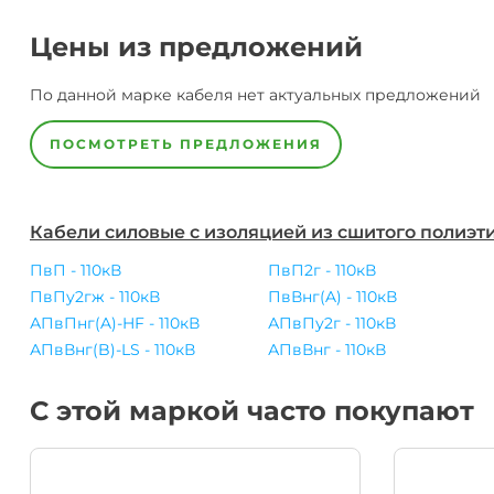
Цены из предложений
По данной марке
кабеля
нет актуальных предложений
ПОСМОТРЕТЬ ПРЕДЛОЖЕНИЯ
Кабели силовые с изоляцией из сшитого полиэти
ПвП - 110кВ
ПвП2г - 110кВ
ПвПу2гж - 110кВ
ПвВнг(A) - 110кВ
АПвПнг(A)-HF - 110кВ
АПвПу2г - 110кВ
АПвВнг(B)-LS - 110кВ
АПвВнг - 110кВ
С этой маркой часто покупают