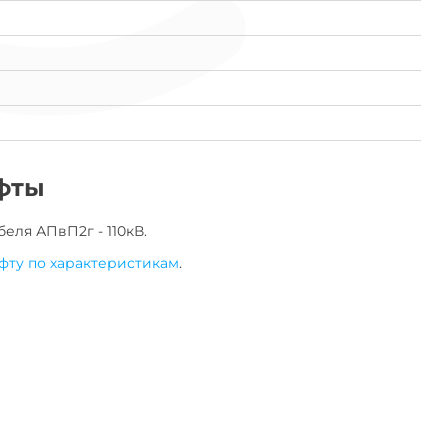
фты
беля
АПвП2г - 110кВ
.
фту по характеристикам
.