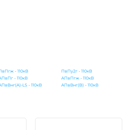
ПвПгж - 110кВ
ПвПу2г - 110кВ
АПвПг - 110кВ
АПвПгж - 110кВ
АПвВнг(A)-LS - 110кВ
АПвВнг(B) - 110кВ