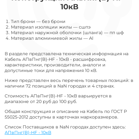
10кВ
Тип брони
—
без брони
Материал изоляции жилы
—
сшпэ
Материал наружной оболочки (шланга)
—
пп шф
Материал алюминиевой жилы
—
Al
В разделе представлена техническая информация на
Кабель АПвПнг(B)-HF - 10кВ - расшифровка,
характеристики, производители, аналоги и
допустимые токи для напряжения 10 кВ.
Ниже представлен весь перечень товарных позиций: в
наличии 72 позиций в NaN городах и 4 странах.
Стоимость АПвПнг(B)-HF - 10кВ варьируется в
диапазоне от 20 руб до 100 руб.
Общая конструкция и описание на Кабель по ГОСТ Р
55025-2012 доступны в карточках маркоразмеров.
Список Поставщиков в NaN городах доступен здесь:
АПвПнг(B)-HF - 10кВ