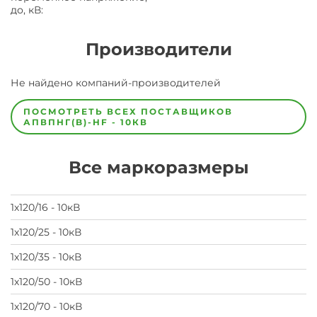
до, кВ
:
Производители
Завод
Не найдено компаний-производителей
Завод-
изготовитель
предпочел
ПОСМОТРЕТЬ ВСЕХ ПОСТАВЩИКОВ
скрыть
АПВПНГ(B)-HF - 10КВ
свои
данные
заявка
Все маркоразмеры
на
завод
1х120/16 - 10кВ
1х120/25 - 10кВ
1х120/35 - 10кВ
1х120/50 - 10кВ
1х120/70 - 10кВ