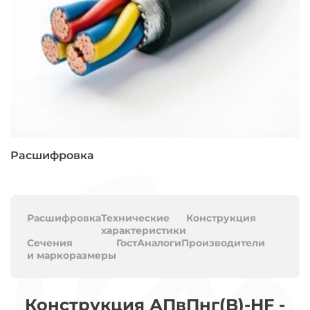
Расшифровка
Расшифровка
Технические
Конструкция
характеристики
Сечения
Гост
Аналоги
Производители
и маркоразмеры
Конструкция АПвПнг(B)-HF -