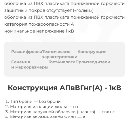
оболочка из ПВХ пластиката пониженной горючести
защитный покров отсутствует («голый»)
оболочка из ПВХ пластиката пониженной горючести
категория пожароопасности A
номинальное напряжение 1 кВ
Расшифровка
Технические
Конструкция
характеристики
Сечения
Гост
Аналоги
Производители
и маркоразмеры
Конструкция АПвВГнг(A) - 1кВ
Тип брони
—
без брони
Материал изоляции жилы
—
пэ
Материал наружной оболочки (шланга)
—
пвх нг
Материал алюминиевой жилы
—
Al