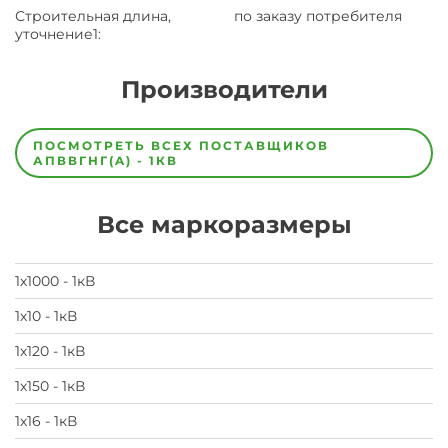
Строительная длина,
по заказу потребителя
уточнение1
:
Производители
Завод
Завод-
ПОСМОТРЕТЬ ВСЕХ ПОСТАВЩИКОВ
изготовитель
АПВВГНГ(A) - 1КВ
предпочел
скрыть
свои
Все маркоразмеры
данные
заявка
на
завод
1х1000 - 1кВ
1х10 - 1кВ
1х120 - 1кВ
1х150 - 1кВ
1х16 - 1кВ