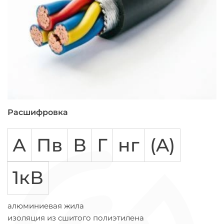
Расшифровка
А
Пв
В
Г
нг
(A)
1кВ
алюминиевая жила
изоляция из сшитого полиэтилена