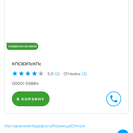
КПСВЭПсКПс
5.0
(2)
Отзывы
(2)
00001-59884
В КОРЗИНУ
Негорючие
Недорого
Розница
Оптом