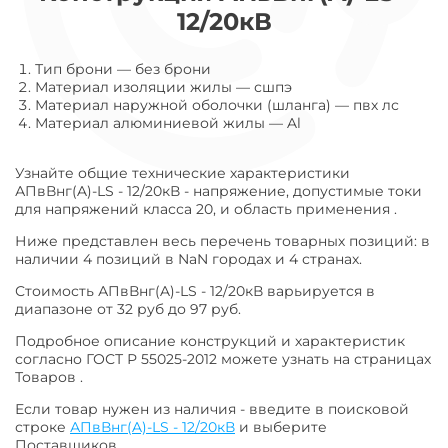
12/20кВ
Тип брони
—
без брони
Материал изоляции жилы
—
сшпэ
Материал наружной оболочки (шланга)
—
пвх лс
Материал алюминиевой жилы
—
Al
Узнайте общие технические характеристики
АПвВнг(A)-LS - 12/20кВ - напряжение, допустимые токи
для напряжений класса 20, и область применения .
Ниже представлен весь перечень товарных позиций: в
наличии 4 позиций в NaN городах и 4 странах.
Стоимость АПвВнг(A)-LS - 12/20кВ варьируется в
диапазоне от 32 руб до 97 руб.
Подробное описание конструкций и характеристик
согласно ГОСТ Р 55025-2012 можете узнать на страницах
Товаров .
Если товар нужен из наличия - введите в поисковой
строке
АПвВнг(A)-LS - 12/20кВ
и выберите
Поставщиков.