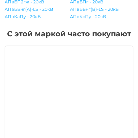
АПвБП2гж - 20кВ
АПвБПг - 20кВ
АПвБВнг(A)-LS - 20кВ
АПвБВнг(B)-LS - 20кВ
АПвКаПу - 20кВ
АПвКсПу - 20кВ
С этой маркой часто покупают