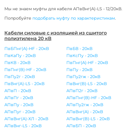
Мы не знаем муфты для
кабеля
АПвВнг(A)-LS - 12/20кВ
.
Попробуйте
подобрать муфту по характеристикам
.
Кабели силовые с изоляцией из сшитого
полиэтилена 20 кВ
ПвБПнг(A)-HF - 20кВ
ПвБВ - 20кВ
ПвКаПу - 20кВ
ПвКсПу - 20кВ
ПвКВ - 20кВ
ПвПнг(A)-HF - 20кВ
ПвПнг(B)-HF - 20кВ
ПвПу - 20кВ
ПвПу2г - 20кВ
ПвПу2гж - 20кВ
ПвВнг(A)-LS - 20кВ
ПвВнг(B)-LS - 20кВ
АПвП - 20кВ
АПвП2г - 20кВ
АПвПг - 20кВ
АПвПнг(B)-HF - 20кВ
АПвПу - 20кВ
АПвПу2гж - 20кВ
АПвПуг - 20кВ
АПвВнг(A) - 20кВ
АПвВнг(A)-ХЛ - 20кВ
АПвВнг(B)-LS - 20кВ
АПвВнг-LS - 20кВ
АПвБП - 20кВ