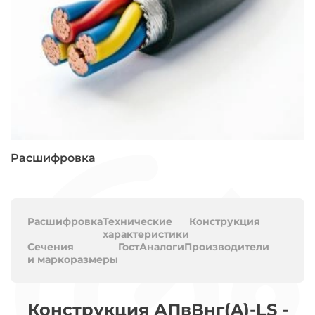
Расшифровка
Расшифровка
Технические
Конструкция
характеристики
Сечения
Гост
Аналоги
Производители
и маркоразмеры
Конструкция АПвВнг(A)-LS -