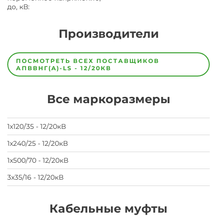
до, кВ
:
Производители
Завод
Завод-
ПОСМОТРЕТЬ ВСЕХ ПОСТАВЩИКОВ
изготовитель
АПВВНГ(A)-LS - 12/20КВ
предпочел
скрыть
свои
Все маркоразмеры
данные
заявка
на
завод
1х120/35 - 12/20кВ
1х240/25 - 12/20кВ
1х500/70 - 12/20кВ
3х35/16 - 12/20кВ
Кабельные муфты