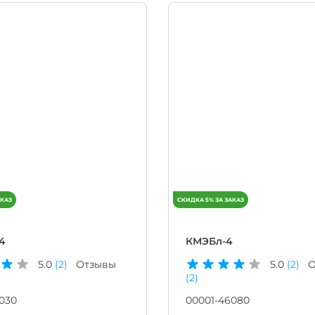
4
КМЭБл-4
5.0
(2)
Отзывы
5.0
(2)
О
(2)
030
00001-46080