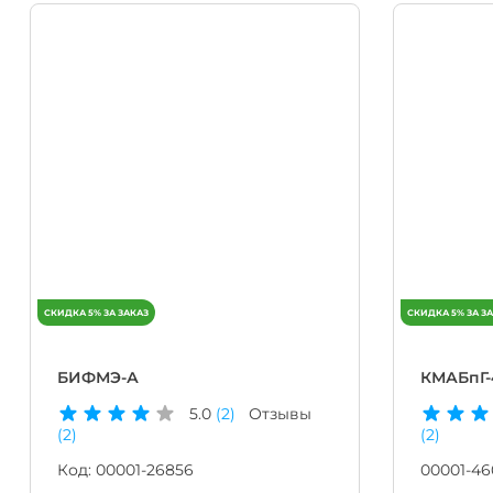
БИФМЭ-А
КМАБпГ-
5.0
(2)
Отзывы
(2)
(2)
Код:
00001-26856
00001-46