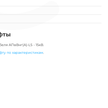
фты
беля
АПвВнг(A)-LS - 15кВ
.
фту по характеристикам
.