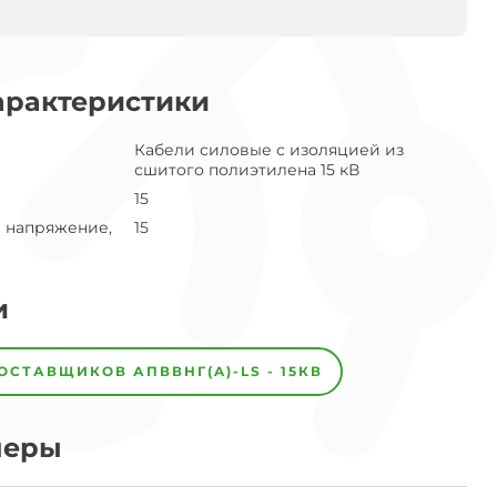
арактеристики
Кабели силовые с изоляцией из
сшитого полиэтилена 15 кВ
15
 напряжение,
15
и
ПОСТАВЩИКОВ
АПВВНГ(A)-LS - 15КВ
меры