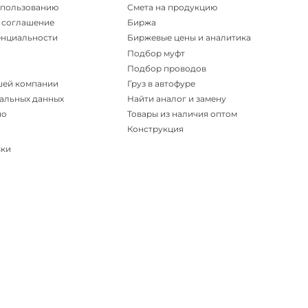
спользованию
Смета на продукцию
 соглашение
Биржа
енциальности
Биржевые цены и аналитика
Подбор муфт
Подбор проводов
шей компании
Груз в автофуре
альных данных
Найти аналог и замену
но
Товары из наличия оптом
Конструкция
вки