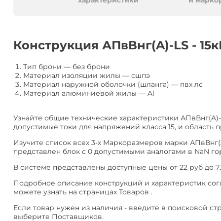
алюминия
Анал
характеристики
и марко
или
Заме
Разместить
Конструкция АПвВнг(A)-LS - 15к
тендер
Тип брони
—
без брони
Материал изоляции жилы
—
сшпэ
Материал наружной оболочки (шланга)
—
пвх лс
Материал алюминиевой жилы
—
Al
Узнайте общие технические характеристики АПвВнг(A)-L
допустимые токи для напряжений класса 15, и область 
Изучите список всех 3-х Маркоразмеров марки АПвВнг(A)
представлен блок с 0 допустимыми аналогами в NaN гор
В системе представлены доступные цены от 22 руб до 73
Подробное описание конструкций и характеристик согл
можете узнать на страницах Товаров .
Если товар нужен из наличия - введите в поисковой ст
выберите Поставщиков.