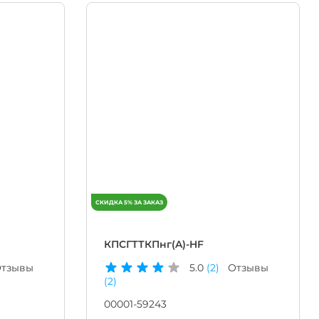
КПСГТТКПнг(A)-HF
тзывы
5.0
(2)
Отзывы
(2)
00001-59243