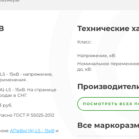
ог
размеры
ну
В
Технические х
Класс
:
Напряжение, кВ
:
Номинальное переменное
до, кВ
:
S - 15кВ - напряжение,
применения .
Производител
-LS - 15кВ. На странице
одах в СНГ.
Завод
Завод-
ПОСМОТРЕТЬ ВСЕХ 
 руб.
изготовитель
предпочел
асно ГОСТ Р 55025-2012
скрыть
свои
Все маркораз
данные
роке
АПвВнг(A)-LS - 15кВ
и
заявка
на