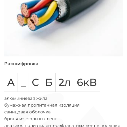
Расшифровка
А
_
С
Б
2л
6кВ
алюминиевая жила
бумажная пропитанная изоляция
свинцовая оболочка
броня из стальных лент
два слоя полиэтилентерефталатных лент в подушке