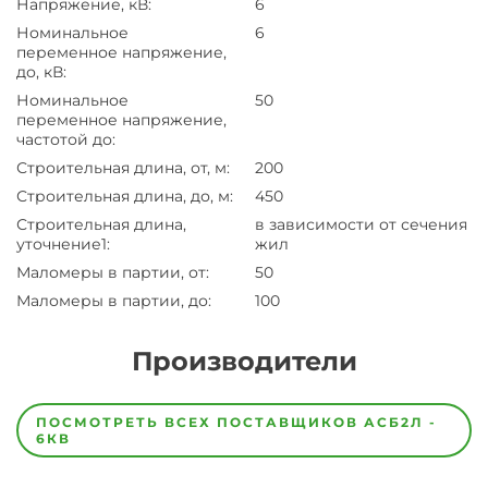
Напряжение, кВ
:
6
Номинальное
6
переменное напряжение,
до, кВ
:
Номинальное
50
переменное напряжение,
частотой до
:
Строительная длина, от, м
:
200
Строительная длина, до, м
:
450
Строительная длина,
в зависимости от сечения
уточнение1
:
жил
Маломеры в партии, от
:
50
Маломеры в партии, до
:
100
Производители
Завод
Завод-
ПОСМОТРЕТЬ ВСЕХ ПОСТАВЩИКОВ
АСБ2Л -
изготовитель
6КВ
предпочел
скрыть