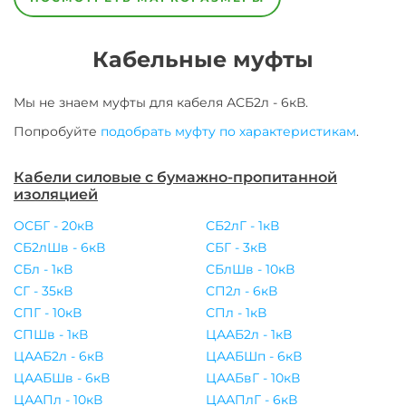
6кВ
Кабельные муфты
Мы не знаем муфты для
кабеля
АСБ2л - 6кВ
.
Попробуйте
подобрать муфту по характеристикам
.
Кабели силовые с бумажно-пропитанной
изоляцией
ОСБГ - 20кВ
СБ2лГ - 1кВ
СБ2лШв - 6кВ
СБГ - 3кВ
СБл - 1кВ
СБлШв - 10кВ
СГ - 35кВ
СП2л - 6кВ
СПГ - 10кВ
СПл - 1кВ
СПШв - 1кВ
ЦААБ2л - 1кВ
ЦААБ2л - 6кВ
ЦААБШп - 6кВ
ЦААБШв - 6кВ
ЦААБвГ - 10кВ
ЦААПл - 10кВ
ЦААПлГ - 6кВ