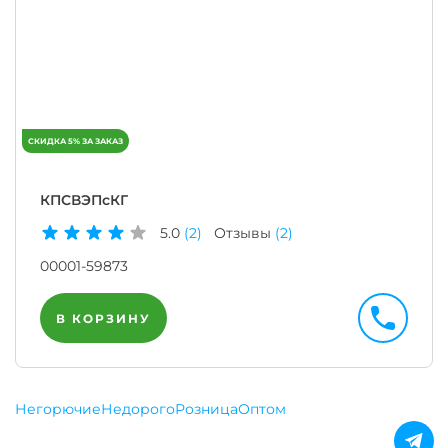
КПСВЭПсКГ
5.0
(2)
Отзывы
(2)
00001-59873
В КОРЗИНУ
Негорючие
Недорого
Розница
Оптом