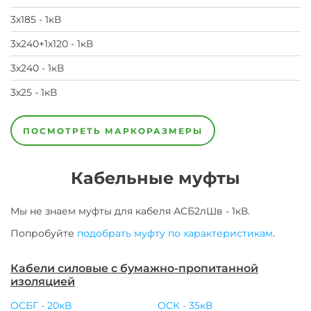
3х185 - 1кВ
3х240+1х120 - 1кВ
3х240 - 1кВ
3х25 - 1кВ
3х35+1х16
3х35
3х50+1х25
3х50
3х70+1х35
3х70
3х95+1х50
3х95
4х120
4х150
4х185
4х240
4х50
4х70
4х95
- 1кВ
-
- 1кВ
- 1кВ
- 1кВ
- 1кВ
- 1кВ
- 1кВ
- 1кВ
- 1кВ
- 1кВ
- 1кВ
- 1кВ
- 1кВ
- 1кВ
ПОСМОТРЕТЬ МАРКОРАЗМЕРЫ
1кВ
Кабельные муфты
Мы не знаем муфты для
кабеля
АСБ2лШв - 1кВ
.
Попробуйте
подобрать муфту по характеристикам
.
Кабели силовые с бумажно-пропитанной
изоляцией
ОСБГ - 20кВ
ОСК - 35кВ