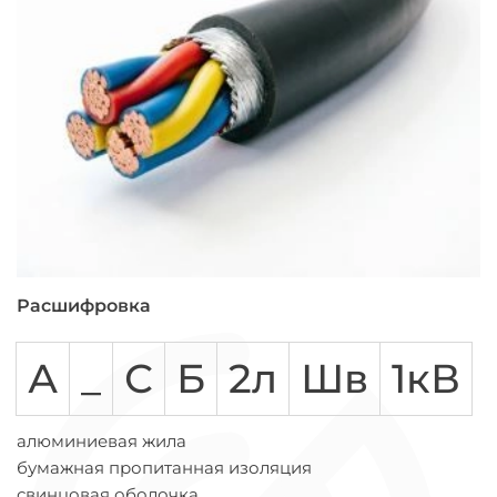
Расшифровка
А
_
С
Б
2л
Шв
1кВ
алюминиевая жила
бумажная пропитанная изоляция
свинцовая оболочка