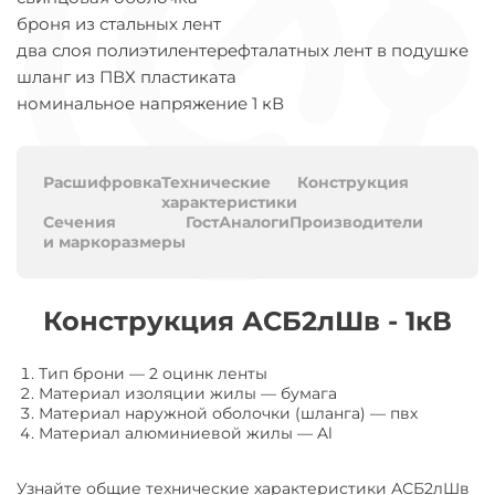
броня из стальных лент
два слоя полиэтилентерефталатных лент в подушке
шланг из ПВХ пластиката
номинальное напряжение 1 кВ
Расшифровка
Технические
Конструкция
характеристики
Сечения
Гост
Аналоги
Производители
и маркоразмеры
Конструкция АСБ2лШв - 1кВ
Тип брони
—
2 оцинк ленты
Материал изоляции жилы
—
бумага
Материал наружной оболочки (шланга)
—
пвх
Материал алюминиевой жилы
—
Al
Узнайте общие технические характеристики АСБ2лШв