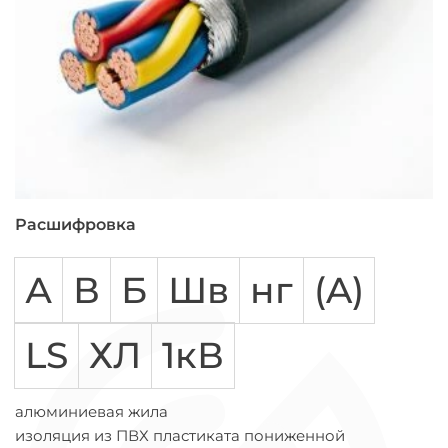
Расшифровка
А
В
Б
Шв
нг
(A)
LS
ХЛ
1кВ
алюминиевая жила
изоляция из ПВХ пластиката пониженной