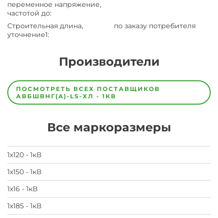
переменное напряжение,
частотой до
:
Строительная длина,
по заказу потребителя
уточнение1
:
Производители
Завод
Завод-
ПОСМОТРЕТЬ ВСЕХ ПОСТАВЩИКОВ
изготовитель
АВБШВНГ(A)-LS-ХЛ - 1КВ
предпочел
скрыть
свои
Все маркоразмеры
данные
заявка
на
завод
1х120 - 1кВ
1х150 - 1кВ
1х16 - 1кВ
1х185 - 1кВ