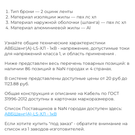
Тип брони
—
2 оцинк ленты
Материал изоляции жилы
—
пвх лс хл
Материал наружной оболочки (шланга)
—
пвх лс хл
Материал алюминиевой жилы
—
Al
Узнайте общие технические характеристики
АВБШвнг(A)-LS-ХЛ - 1кВ - напряжение, допустимые токи
для напряжений класса 1, и область применения .
Ниже представлен весь перечень товарных позиций: в
наличии 86 позиций в NaN городах и 4 странах.
В системе представлены доступные цены от 20 руб до
1123.88 руб.
Общая конструкция и описание на Кабель по ГОСТ
31996-2012 доступны в карточках маркоразмеров.
Список Поставщиков в NaN городах доступен здесь:
АВБШвнг(A)-LS-ХЛ - 1кВ
Если хотите купить "под заказ" - обратите внимание на
список из 1 заводов-изготовителей.