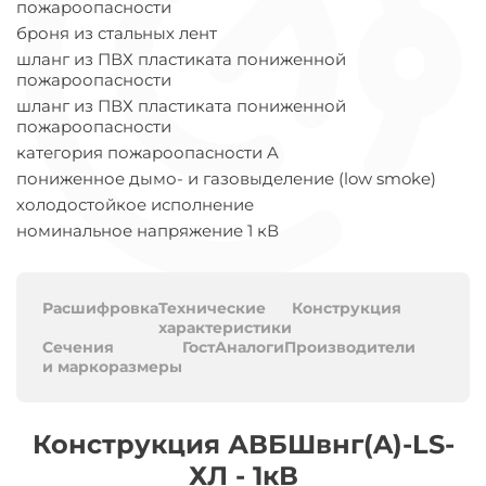
пожароопасности
броня из стальных лент
шланг из ПВХ пластиката пониженной
пожароопасности
шланг из ПВХ пластиката пониженной
пожароопасности
категория пожароопасности A
пониженное дымо- и газовыделение (low smoke)
холодостойкое исполнение
номинальное напряжение 1 кВ
Расшифровка
Технические
Конструкция
характеристики
Сечения
Гост
Аналоги
Производители
и маркоразмеры
Конструкция АВБШвнг(A)-LS-
ХЛ - 1кВ