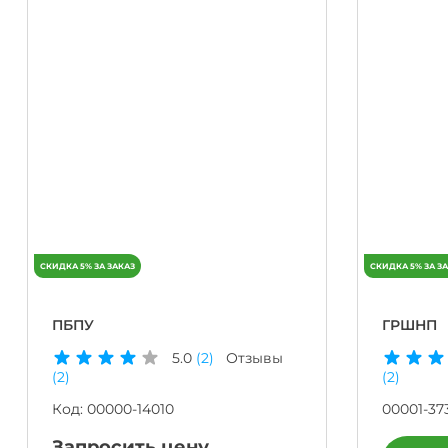
ПБПУ
ГРШНП
5.0
(2)
Отзывы
(2)
(2)
Код:
00000-14010
00001-37
Запросить цену