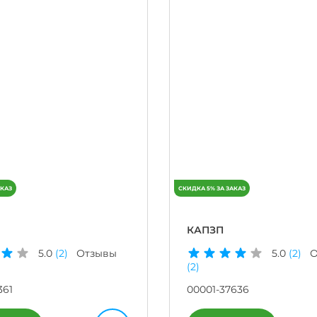
КАПЗП
5.0
(2)
Отзывы
5.0
(2)
О
(2)
361
00001-37636