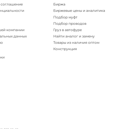
 соглашение
Биржа
енциальности
Биржевые цены и аналитика
Подбор муфт
Подбор проводов
шей компании
Груз в автофуре
альных данных
Найти аналог и замену
но
Товары из наличия оптом
Конструкция
вки