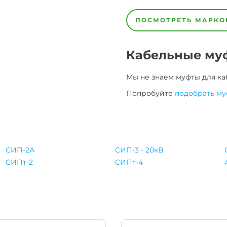
4х4,0
4х6,0
ПОСМОТРЕТЬ МАРКО
Кабельные му
Мы не знаем муфты для
ка
Попробуйте
подобрать му
СИП-2А
СИП-3 - 20кВ
СИПт-2
СИПт-4