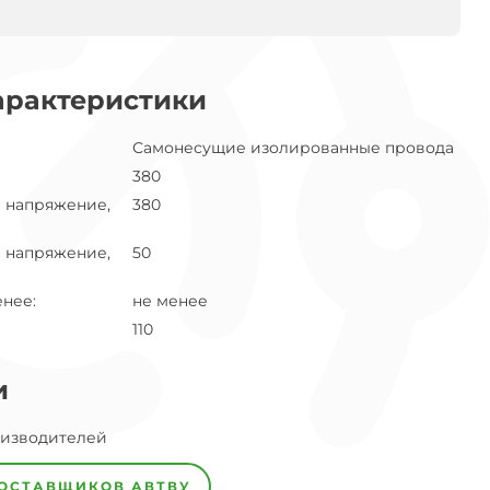
арактеристики
Самонесущие изолированные провода
380
 напряжение,
380
 напряжение,
50
енее
:
не менее
110
и
оизводителей
ПОСТАВЩИКОВ
АВТВУ