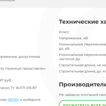
ог
размеры
ну
Технические х
Класс
:
Напряжение, кВ
:
Номинальное переменное
до, кВ
:
Номинальное переменное
апряжение, допустимые
частотой до
:
 .
Строительная длина, не м
 На странице представлен
Строительная длина, до, м
:
97 руб.
Производител
сно ТУ 16.К71-015-87
Завод
Не найдено компаний-пр
Завод-
изготовитель
роке
АВТВУ
и выберите
предпочел
ПОСМОТРЕТЬ ВСЕХ 