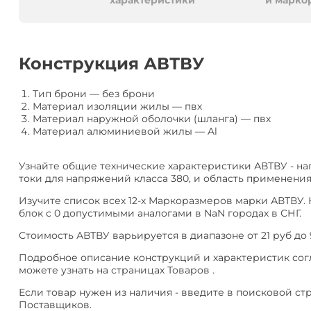
алюминия
Анал
характеристики
и марко
или
Заме
Разместить
Конструкция АВТВУ
тендер
Тип брони
—
без брони
Материал изоляции жилы
—
пвх
Материал наружной оболочки (шланга)
—
пвх
Материал алюминиевой жилы
—
Al
Узнайте общие технические характеристики АВТВУ - н
токи для напряжений класса 380, и область применения
Изучите список всех 12-х Маркоразмеров марки АВТВУ.
блок с 0 допустимыми аналогами в NaN городах в СНГ.
Стоимость АВТВУ варьируется в диапазоне от 21 руб до 
Подробное описание конструкций и характеристик согла
можете узнать на страницах Товаров .
Если товар нужен из наличия - введите в поисковой ст
Поставщиков.