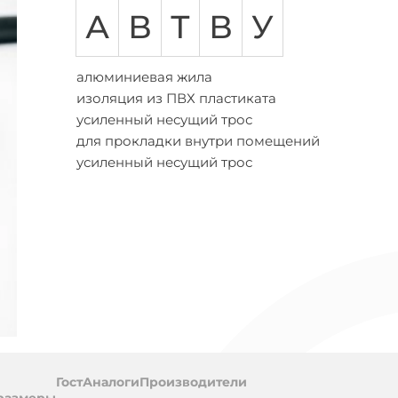
АСБЛ
ВВГ
ВБШВ
ВВГнг-LS
КГ
КВВГ
ППГ
Количество жил
А
В
Т
В
У
амоток
Предложения
Многожильный
абелей
на
Одножильный
а
бобины
алюминиевая жила
Трехжильные
обины
изоляция из ПВХ пластиката
ПВХ (поливинил хлоридный пластикат)
усиленный несущий трос
цией
для прокладки внутри помещений
ухты
усиленный несущий трос
ль
Гост
Аналоги
Производители