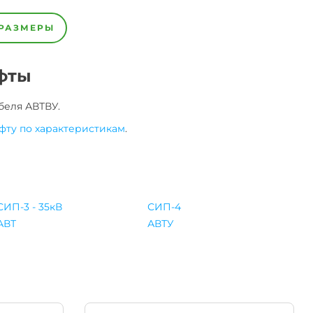
РАЗМЕРЫ
фты
беля
АВТВУ
.
фту по характеристикам
.
СИП-3 - 35кВ
СИП-4
АВТ
АВТУ