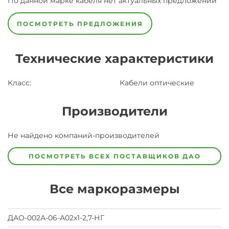
По данной марке
кабеля
нет актуальных предложений
ПОСМОТРЕТЬ ПРЕДЛОЖЕНИЯ
Технические характеристики
Класс
:
Кабели оптические
Производители
Завод
Не найдено компаний-производителей
Завод-
изготовитель
предпочел
ПОСМОТРЕТЬ ВСЕХ ПОСТАВЩИКОВ
ДАО
скрыть
свои
данные
Все маркоразмеры
заявка
на
завод
ДАО-002А-06-А02х1-2,7-НГ