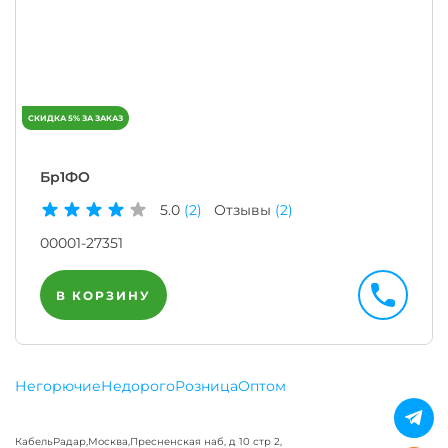
Бр1ФО
5.0
(2)
Отзывы
(2)
00001-27351
В КОРЗИНУ
Негорючие
Недорого
Розница
Оптом
КабельРадар
,
Москва
,
Пресненская наб, д 10 стр 2,