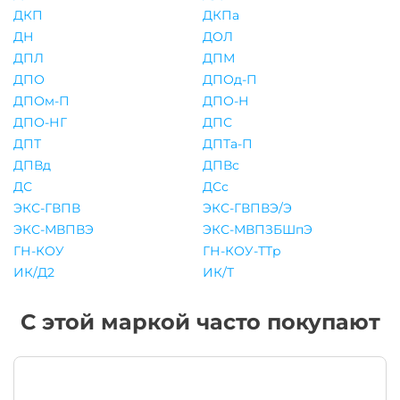
ДКП
ДКПа
ДН
ДОЛ
ДПЛ
ДПМ
ДПО
ДПОд-П
ДПОм-П
ДПО-Н
ДПО-НГ
ДПС
ДПТ
ДПТа-П
ДПВд
ДПВс
ДС
ДСс
ЭКС-ГВПВ
ЭКС-ГВПВЭ/Э
ЭКС-МВПВЭ
ЭКС-МВПЗБШпЭ
ГН-КОУ
ГН-КОУ-ТТр
ИК/Д2
ИК/Т
С этой маркой часто покупают