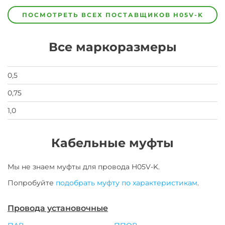
изготовитель
предпочел
ПОСМОТРЕТЬ ВСЕХ ПОСТАВЩИКОВ
H05V-K
скрыть
свои
данные
Все маркоразмеры
заявка
на
завод
0,5
0,75
1,0
Кабельные муфты
Мы не знаем муфты для
провода
H05V-K
.
Попробуйте
подобрать муфту по характеристикам
.
Провода установочные