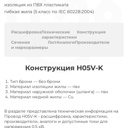
изоляция из ПВХ пластиката
гибкая жила (5 класс по IEC 60228:2004)
Расшифровка
Технические
Конструкция
характеристики
Сечения
Гост
Аналоги
Производители
и маркоразмеры
Конструкция H05V-K
Тип брони
—
без брони
Материал изоляции жилы
—
пвх
Материал наружной оболочки (шланга)
—
пвх
Материал медной жилы
—
Cu
В разделе представлена техническая информация на
Провод H05V-K - расшифровка, характеристики,
производители, аналоги и допустимые токи для
напряжения 0.5 кВ.