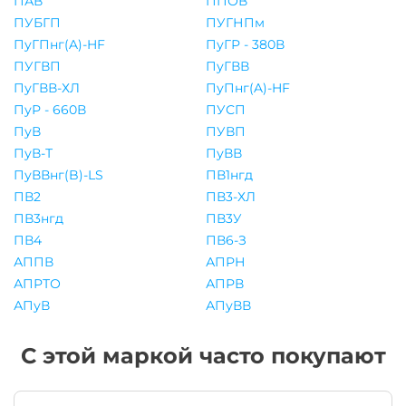
ПАВ
ППОВ
ПУБГП
ПУГНПм
ПуГПнг(A)-HF
ПуГР - 380В
ПУГВП
ПуГВВ
ПуГВВ-ХЛ
ПуПнг(A)-HF
ПуР - 660В
ПУСП
ПуВ
ПУВП
ПуВ-Т
ПуВВ
ПуВВнг(B)-LS
ПВ1нгд
ПВ2
ПВ3-ХЛ
ПВ3нгд
ПВ3У
ПВ4
ПВ6-З
АППВ
АПРН
АПРТО
АПРВ
АПуВ
АПуВВ
С этой маркой часто покупают