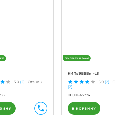
КИПвЭВБВнг-LS
5.0
(2)
Отзывы
5.0
(2)
О
(2)
322
00001-45774
РЗИНУ
В КОРЗИНУ