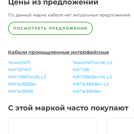
Цены из предложений
По данной марке
кабеля
нет актуальных предложений
ПОСМОТРЕТЬ ПРЕДЛОЖЕНИЯ
Кабели промышленные интерфейсные
ТехноКИП
ТехноКИПнг(A)-LS
КИПЭПКП
КИПЭВ
КИПЭВКГнг(A)-LS
КИПЭВКВнг(A)-LS
КИПвЭВБВм
КИПвЭВБВнг-LS
КИПвЭВКВ
КИПвЭВКВм
С этой маркой часто покупают