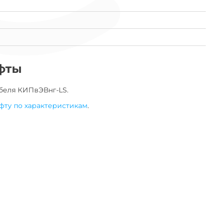
фты
беля
КИПвЭВнг-LS
.
фту по характеристикам
.