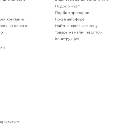
Подбор муфт
Подбор проводов
шей компании
Груз в автофуре
альных данных
Найти аналог и замену
но
Товары из наличия оптом
Конструкция
вки
01) 523-80-89