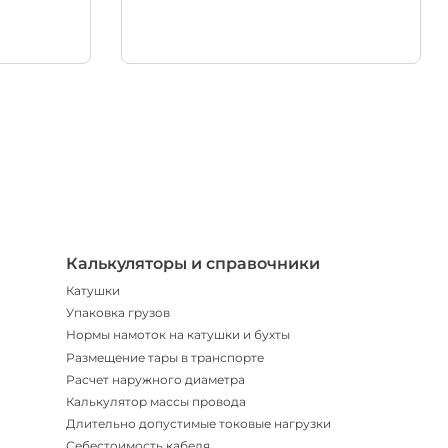
Телегр
Бот
|
Мгнов
опове
Калькуляторы и справочники
Катушки
Упаковка грузов
Нормы намоток на катушки и бухты
Размещение тары в транспорте
Расчет наружного диаметра
Калькулятор массы провода
Длительно допустимые токовые нагрузки
Себестоимость кабеля