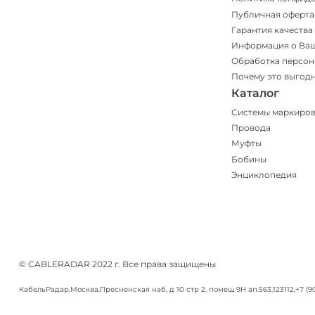
Публичная оферта
Гарантия качества
Информация о Ва
Обработка персон
Почему это выгод
Каталог
Системы маркиро
Провода
Муфты
Бобины
Энциклопедия
© CABLERADAR 2022 г. Все права защищены
КабельРадар
,
Москва
,
Пресненская наб, д 10 стр 2, помещ 9Н ап.563
,
123112
,
+7 (9