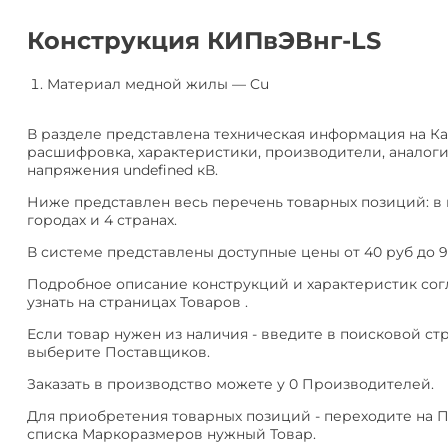
алюминия
Анал
или
Конструкция КИПвЭВнг-LS
Заме
Разместить
Материал медной жилы
—
Cu
тендер
В разделе представлена техническая информация на К
расшифровка, характеристики, производители, аналоги
напряжения undefined кВ.
Ниже представлен весь перечень товарных позиций: в
городах и 4 странах.
В системе представлены доступные цены от 40 руб до 91
Подробное описание конструкций и характеристик сог
узнать на страницах Товаров .
Если товар нужен из наличия - введите в поисковой ст
выберите Поставщиков.
Заказать в производство можете у 0 Производителей.
Для приобретения товарных позиций - переходите на 
списка Маркоразмеров нужный Товар.