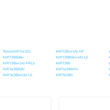
ТехноКИПнг(D)
КИПЭБнг(A)-HF
КИПЭВБВм
КИПЭВБВнг(A)-LS
КИПЭВнг(A)-FRLS
КИПЭВт
КИПвЭВБВт
КИПвЭВКГм
КИПвЭВнг(A)-LS
КИПвЭВт