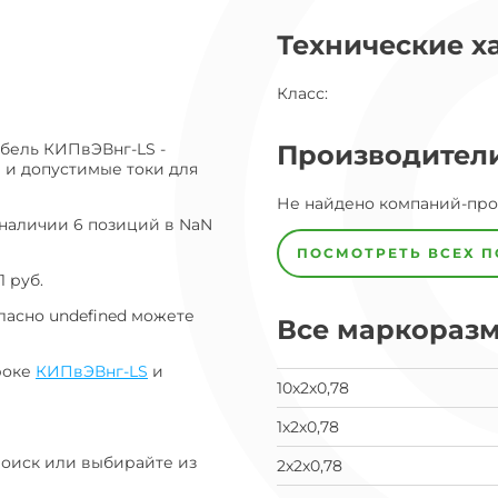
ог
Технические х
ну
Класс
:
абель КИПвЭВнг-LS -
Производител
 и допустимые токи для
Завод
Не найдено компаний-пр
Завод-
изготовитель
 наличии 6 позиций в NaN
предпочел
ПОСМОТРЕТЬ ВСЕХ 
скрыть
 руб.
свои
данные
ласно undefined можете
Все маркораз
заявка
на
завод
роке
КИПвЭВнг-LS
и
10х2х0,78
1х2х0,78
Поиск или выбирайте из
2х2х0,78