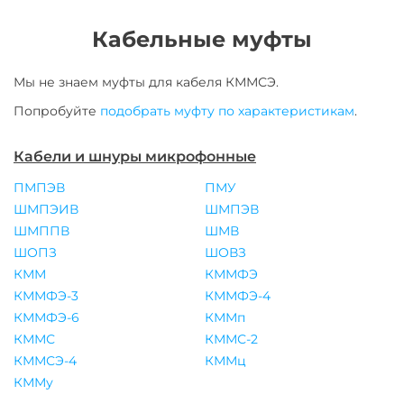
Кабельные муфты
Мы не знаем муфты для
кабеля
КММСЭ
.
Попробуйте
подобрать муфту по характеристикам
.
Кабели и шнуры микрофонные
ПМПЭВ
ПМУ
ШМПЭИВ
ШМПЭВ
ШМППВ
ШМВ
ШОПЗ
ШОВЗ
КММ
КММФЭ
КММФЭ-3
КММФЭ-4
КММФЭ-6
КММп
КММС
КММС-2
КММСЭ-4
КММц
КММу