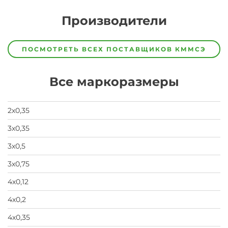
Производители
Завод
Завод-
ПОСМОТРЕТЬ ВСЕХ ПОСТАВЩИКОВ
КММСЭ
изготовитель
предпочел
скрыть
Все маркоразмеры
свои
данные
заявка
на
2х0,35
завод
3х0,35
3х0,5
3х0,75
4х0,12
4х0,2
4х0,35