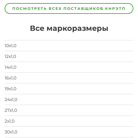
изготовитель
предпочел
ПОСМОТРЕТЬ ВСЕХ ПОСТАВЩИКОВ
КНРЭТП
скрыть
свои
данные
Все маркоразмеры
заявка
на
завод
10х1,0
12х1,0
14х1,0
16х1,0
19х1,0
24х1,0
27х1,0
2х1,0
30х1,0