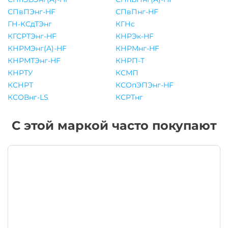
СПвПЭнг-HF
СПвПнг-HF
ГН-КСдТЭнг
КГНс
КГСРТЭнг-HF
КНРЭк-HF
КНРМЭнг(A)-HF
КНРМнг-HF
КНРМТЭнг-HF
КНРП-T
КНРТУ
КСМП
КСНРТ
КСОпЭПЭнг-HF
КСОВнг-LS
КСРТнг
С этой маркой часто покупают