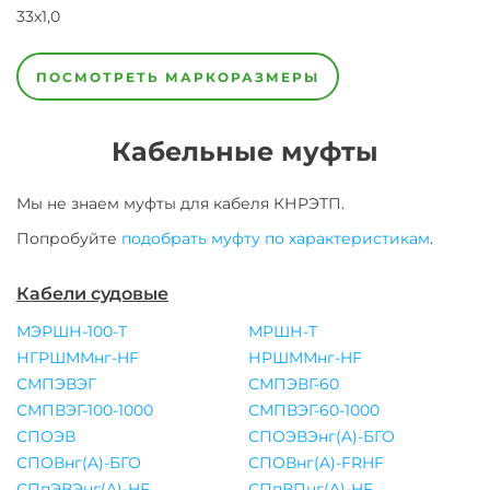
33х1,0
37х1,0
3х1,0
41х1,0
44х1,0
48х1,0
4х1,0
5х1,0
7х1,0
ПОСМОТРЕТЬ МАРКОРАЗМЕРЫ
Кабельные муфты
Мы не знаем муфты для
кабеля
КНРЭТП
.
Попробуйте
подобрать муфту по характеристикам
.
Кабели судовые
МЭРШН-100-Т
МРШН-Т
НГРШММнг-HF
НРШММнг-HF
СМПЭВЭГ
СМПЭВГ-60
СМПВЭГ-100-1000
СМПВЭГ-60-1000
СПОЭВ
СПОЭВЭнг(A)-БГО
СПОВнг(A)-БГО
СПОВнг(A)-FRHF
СПпЭВЭнг(A)-HF
СПпВПнг(A)-HF