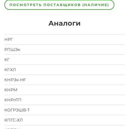
ПОСМОТРЕТЬ ПОСТАВЩИКОВ (НАЛИЧИЕ)
Аналоги
НРГ
РПШЭк
КГ
КГ-ХЛ
КНРЭк-HF
КНРМ
КНРпТП
КОГРЭШВ-Т
КПГС-ХЛ