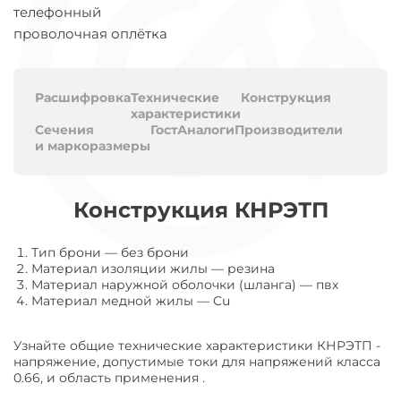
телефонный
проволочная оплётка
Расшифровка
Технические
Конструкция
характеристики
Сечения
Гост
Аналоги
Производители
и маркоразмеры
Конструкция КНРЭТП
Тип брони
—
без брони
Материал изоляции жилы
—
резина
Материал наружной оболочки (шланга)
—
пвх
Материал медной жилы
—
Cu
Узнайте общие технические характеристики КНРЭТП -
напряжение, допустимые токи для напряжений класса
0.66, и область применения .