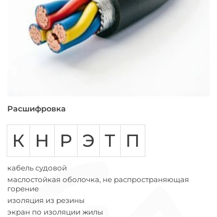
Расшифровка
К
Н
Р
Э
Т
П
кабель судовой
маслостойкая оболочка, не распространяющая
горение
изоляция из резины
экран по изоляции жилы