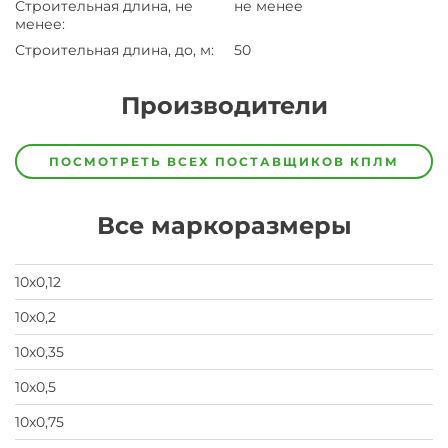
Строительная длина, не
не менее
менее
:
Строительная длина, до, м
:
50
Производители
Завод
Завод-
ПОСМОТРЕТЬ ВСЕХ ПОСТАВЩИКОВ
КПЛМ
изготовитель
предпочел
скрыть
Все маркоразмеры
свои
данные
заявка
на
10х0,12
завод
10х0,2
10х0,35
10х0,5
10х0,75