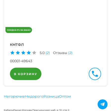
КМТФЛ
5.0
(2)
Отзывы
(2)
00001-49643
В КОРЗИНУ
Негорючие
Недорого
Розница
Оптом
КабельРадар
,
Москва
,
Пресненская наб, д 10 стр 2,