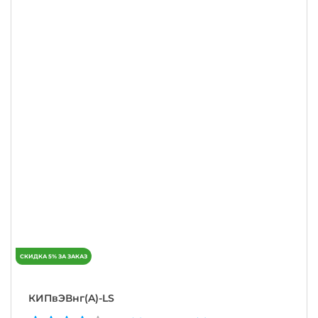
КИПвЭВнг(A)-LS