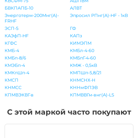
КВСФМ-75
АШПВМ
БВКПАПБ-10
АЛВТ
Энерготерм-200Мнг(A)-
Эпросил РПнг(A)-HF - 1кВ
FRHF
ЭСП-5
ГФ
КАЭфП-HF
КАПз
КГФС
КИМЭПМ
КМБ-4
КМБл-4-60
КМБп-8/6
КМБпГ-4-60
КМЭБп-4
КМЖ - 0,5кВ
КМКпШп-4
КМПШп-5,8/21
КМСП
КНМСНХ-Н
КНМСС
КННмФПЭВ
КПМВЭКВГ-в
КПМВВГм-внг(A)-LS
С этой маркой часто покупают