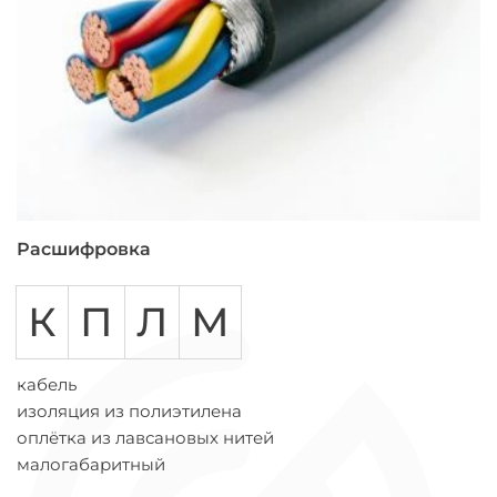
Расшифровка
К
П
Л
М
кабель
изоляция из полиэтилена
оплётка из лавсановых нитей
малогабаритный