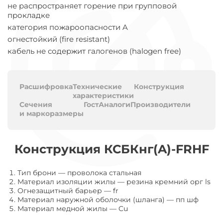
не распространяет горение при групповой
прокладке
категория пожароопасности A
огнестойкий (fire resistant)
кабель не содержит галогенов (halogen free)
Расшифровка
Технические
Конструкция
характеристики
Сечения
Гост
Аналоги
Производители
и маркоразмеры
Конструкция КСБКнг(A)-FRHF
Тип брони
—
проволока стальная
Материал изоляции жилы
—
резина кремний орг ls
Огнезащитный барьер
—
fr
Материал наружной оболочки (шланга)
—
пп шф
Материал медной жилы
—
Cu