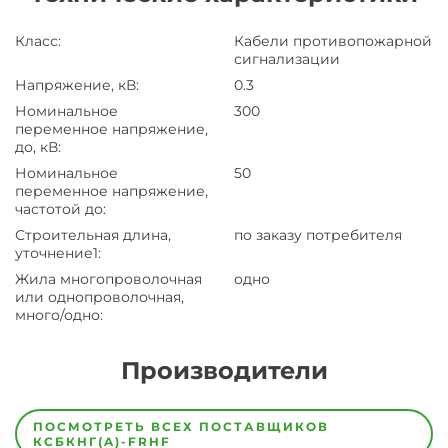
Класс
:
Кабели противопожарной
сигнализации
Напряжение, кВ
:
0.3
Номинальное
300
переменное напряжение,
до, кВ
:
Номинальное
50
переменное напряжение,
частотой до
:
Строительная длина,
по заказу потребителя
уточнение1
:
Жила многопроволочная
одно
или однопроволочная,
много/одно
:
Производители
Завод
Завод-
ПОСМОТРЕТЬ ВСЕХ ПОСТАВЩИКОВ
изготовитель
КСБКНГ(A)-FRHF