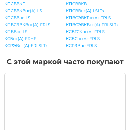
КПСВВКГ
КПСВВКВ
КПСВВКВнг(A)-LS
КПСВВнг(A)-LSLTx
КПСВВнг-LS
КПВСЭВКГнг(A)-FRLS
КПВСЭВКВнг(A)-FRLS
КПВСЭВКВнг(A)-FRLSLTx
КПВВнг-LS
КСБГСКнг(A)-FRLS
КСБнг(A)-FRHF
КСБСнг(A)-FRLS
КСРЭВнг(A)-FRLSLTx
КСРЭВнг-FRLS
С этой маркой часто покупают