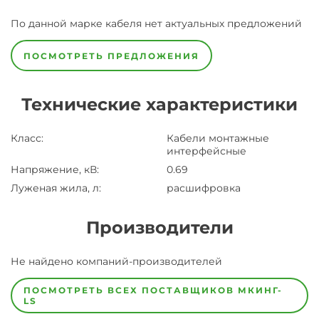
По данной марке
кабеля
нет актуальных предложений
ПОСМОТРЕТЬ ПРЕДЛОЖЕНИЯ
Технические характеристики
Класс
:
Кабели монтажные
интерфейсные
Напряжение, кВ
:
0.69
Луженая жила, л
:
расшифровка
Производители
Завод
Не найдено компаний-производителей
Завод-
изготовитель
предпочел
ПОСМОТРЕТЬ ВСЕХ ПОСТАВЩИКОВ
МКИНГ-
скрыть
LS
свои