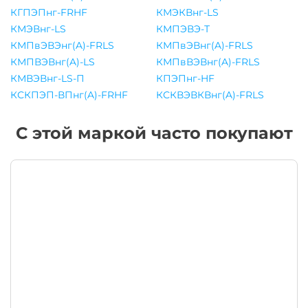
КГПЭПнг-FRHF
КМЭКВнг-LS
КМЭВнг-LS
КМПЭВЭ-Т
КМПвЭВЭнг(A)-FRLS
КМПвЭВнг(A)-FRLS
КМПВЭВнг(A)-LS
КМПвВЭВнг(A)-FRLS
КМВЭВнг-LS-П
КПЭПнг-HF
КСКПЭП-ВПнг(A)-FRHF
КСКВЭВКВнг(A)-FRLS
С этой маркой часто покупают