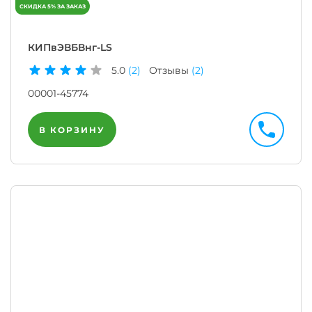
КИПвЭВБВнг-LS
5.0
(2)
Отзывы
(2)
00001-45774
В КОРЗИНУ