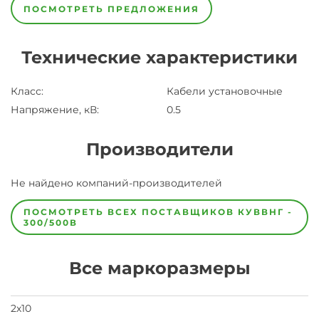
ПОСМОТРЕТЬ ПРЕДЛОЖЕНИЯ
Технические характеристики
Класс
:
Кабели установочные
Напряжение, кВ
:
0.5
Производители
Завод
Не найдено компаний-производителей
Завод-
изготовитель
предпочел
ПОСМОТРЕТЬ ВСЕХ ПОСТАВЩИКОВ
КУВВНГ -
скрыть
300/500В
свои
данные
заявка
Все маркоразмеры
на
завод
2х10