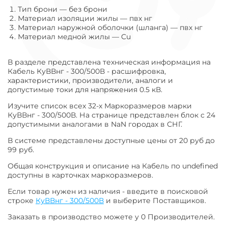
Тип брони
—
без брони
Материал изоляции жилы
—
пвх нг
Материал наружной оболочки (шланга)
—
пвх нг
Материал медной жилы
—
Cu
В разделе представлена техническая информация на
Кабель КуВВнг - 300/500В - расшифровка,
характеристики, производители, аналоги и
допустимые токи для напряжения 0.5 кВ.
Изучите список всех 32-х Маркоразмеров марки
КуВВнг - 300/500В. На странице представлен блок с 24
допустимыми аналогами в NaN городах в СНГ.
В системе представлены доступные цены от 20 руб до
99 руб.
Общая конструкция и описание на Кабель по undefined
доступны в карточках маркоразмеров.
Если товар нужен из наличия - введите в поисковой
строке
КуВВнг - 300/500В
и выберите Поставщиков.
Заказать в производство можете у 0 Производителей.