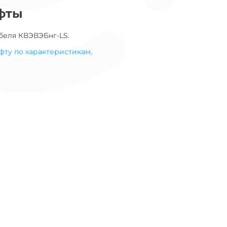
фты
беля
КВЭВЭБнг-LS
.
фту по характеристикам
.