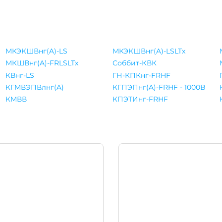
МКЭКШВнг(A)-LS
МКЭКШВнг(A)-LSLTx
МКШВнг(A)-FRLSLTx
Соббит-КВК
КВнг-LS
ГН-КПКнг-FRHF
КГМВЭПВлнг(A)
КГПЭПнг(A)-FRHF - 1000В
КМВВ
КПЭТИнг-FRHF