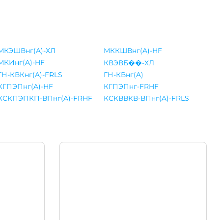
МКЭШВнг(A)-ХЛ
МККШВнг(A)-HF
МКИнг(A)-HF
КВЭВБ��-ХЛ
ГН-КВКнг(A)-FRLS
ГН-КВнг(A)
КГПЭПнг(A)-HF
КГПЭПнг-FRHF
КСКПЭПКП-ВПнг(A)-FRHF
КСКВВКВ-ВПнг(A)-FRLS