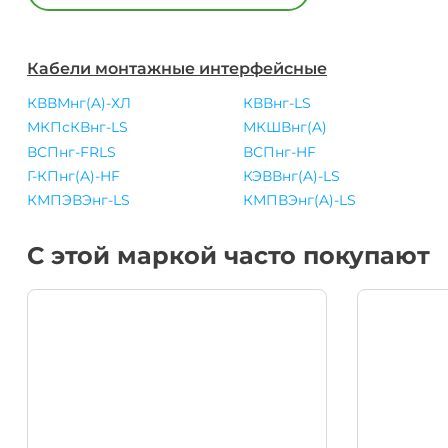
Кабели монтажные интерфейсные
КВВМнг(A)-ХЛ
КВВнг-LS
МКПсКВнг-LS
МКШВнг(A)
ВСПнг-FRLS
ВСПнг-HF
Г-КПнг(A)-HF
КЭВВнг(A)-LS
КМПЭВЭнг-LS
КМПВЭнг(A)-LS
С этой маркой часто покупают