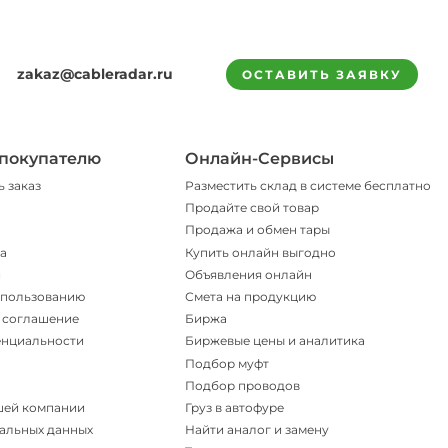
zakaz@cableradar.ru
ОСТАВИТЬ ЗАЯВКУ
покупателю
Онлайн-Сервисы
ь заказ
Разместить склад в системе бесплатно
Продайте свой товар
Продажа и обмен тары
а
Купить онлайн выгодно
и
Объявления онлайн
спользованию
Смета на продукцию
 соглашение
Биржа
енциальности
Биржевые цены и аналитика
Подбор муфт
Подбор проводов
шей компании
Груз в автофуре
альных данных
Найти аналог и замену