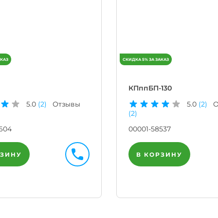
КПппБП-130
5.0
(2)
Отзывы
5.0
(2)
О
(2)
604
00001-58537
РЗИНУ
В КОРЗИНУ