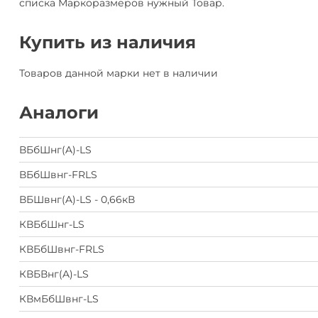
списка Маркоразмеров нужный Товар.
Купить из наличия
Товаров данной марки нет в наличии
Аналоги
ВБбШнг(A)-LS
ВБбШвнг-FRLS
ВБШвнг(A)-LS - 0,66кВ
КВБбШнг-LS
КВБбШвнг-FRLS
КВБВнг(A)-LS
КВмБбШвнг-LS