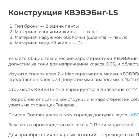
алюминия
Анал
или
Конструкция КВЭВЭБнг-LS
Заме
Разместить
Тип брони
—
2 оцинк ленты
тендер
Материал изоляции жилы
—
пвх лс
Материал наружной оболочки (шланга)
—
пвх лс
Материал медной жилы
—
Cu
Узнайте общие технические характеристики КВЭВЭБнг-
допустимые токи для напряжений класса 0.66, и област
Изучите список всех 2-х Маркоразмеров марки КВЭВЭБн
представлен блок с 33 допустимыми аналогами в NaN го
Стоимость КВЭВЭБнг-LS варьируется в диапазоне от 44 р
Подробное описание конструкций и характеристик сог
узнать на страницах Товаров .
Список Поставщиков в NaN городах доступен здесь:
КВЭ
Заказать в производство можете у 0 Производителей.
Для приобретения товарных позиций - переходите на 