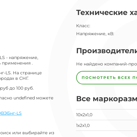
ог
Технические х
ну
Класс
:
Напряжение, кВ
:
Производител
LS - напряжение,
ь применения .
Завод
Не найдено компаний-пр
Завод-
изготовитель
г-LS. На странице
предпочел
ПОСМОТРЕТЬ ВСЕХ 
родах в СНГ.
скрыть
свои
уб до 100 руб.
данные
Все маркораз
заявка
ласно undefined можете
на
завод
ВЭБнг-LS
10х2х1,0
1х2х1,0
Поиск или выбирайте из