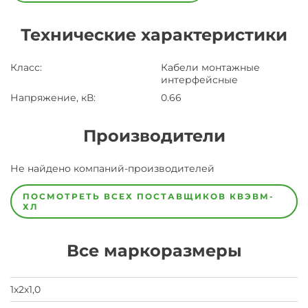
Технические характеристики
Класс
:
Кабели монтажные
интерфейсные
Напряжение, кВ
:
0.66
Производители
Завод
Не найдено компаний-производителей
Завод-
изготовитель
предпочел
ПОСМОТРЕТЬ ВСЕХ ПОСТАВЩИКОВ
КВЭВМ-
скрыть
ХЛ
свои
данные
заявка
Все маркоразмеры
на
завод
1х2х1,0