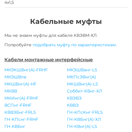
4х1,5
Кабельные муфты
Мы не знаем муфты для
кабеля
КВЭВМ-ХЛ
.
Попробуйте
подобрать муфту по характеристикам
.
Кабели монтажные интерфейсные
МКЭКШВнг(A)-FRHF
МКЭШВанг-LS
МКЭШВлв
МКПсЭВнг(A)
МКШВнг(A)-HF
МКШВнг(A)-LS
МКВВ
Соббит-КВнг-ХЛ
МКИнг(A)-FRHF
КВЭВЭ
ВСПнг-FRHF
КВВЭ
КВВЭБнг-FRLS
ГН-КПсКнг-FRLS
ГН-КПснг-FRHF
ГН-КВБнг(A)-ХЛ
ГН-КВБнг
ГН-КВнг(A)-LS