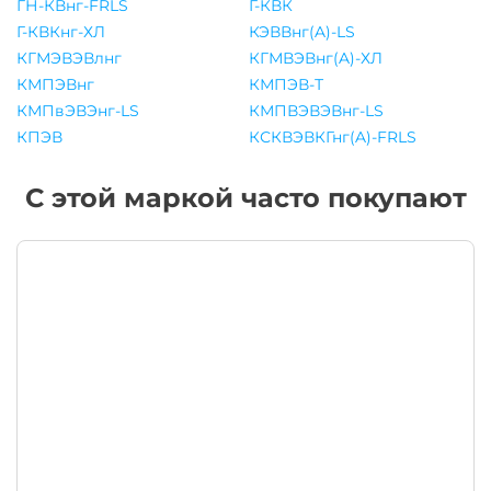
ГН-КВнг-FRLS
Г-КВК
Г-КВКнг-ХЛ
КЭВВнг(A)-LS
КГМЭВЭВлнг
КГМВЭВнг(A)-ХЛ
КМПЭВнг
КМПЭВ-Т
КМПвЭВЭнг-LS
КМПВЭВЭВнг-LS
КПЭВ
КСКВЭВКГнг(A)-FRLS
С этой маркой часто покупают