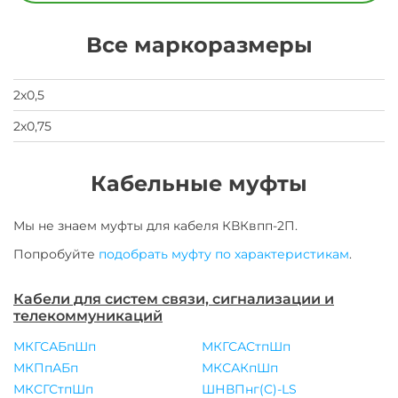
свои
данные
заявка
Все маркоразмеры
на
завод
2х0,5
2х0,75
Кабельные муфты
Мы не знаем муфты для
кабеля
КВКвпп-2П
.
Попробуйте
подобрать муфту по характеристикам
.
Кабели для систем связи, сигнализации и
телекоммуникаций
МКГСАБпШп
МКГСАСтпШп
МКПпАБп
МКСАКпШп
МКСГСтпШп
ШНВПнг(C)-LS