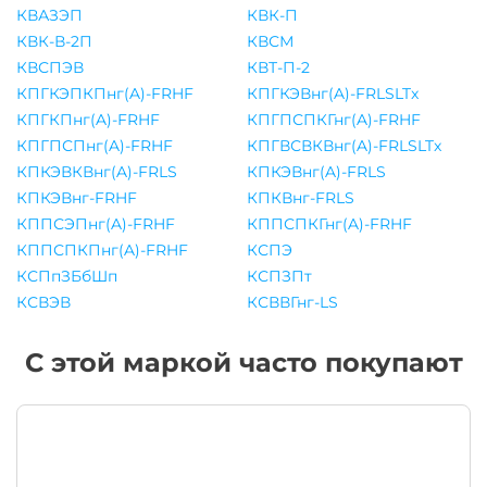
КВАЗЭП
КВК-П
КВК-В-2П
КВСМ
КВСПЭВ
КВТ-П-2
КПГКЭПКПнг(A)-FRHF
КПГКЭВнг(A)-FRLSLTx
КПГКПнг(A)-FRHF
КПГПСПКГнг(A)-FRHF
КПГПСПнг(A)-FRHF
КПГВСВКВнг(A)-FRLSLTx
КПКЭВКВнг(A)-FRLS
КПКЭВнг(A)-FRLS
КПКЭВнг-FRHF
КПКВнг-FRLS
КППСЭПнг(A)-FRHF
КППСПКГнг(A)-FRHF
КППСПКПнг(A)-FRHF
КСПЭ
КСПпЗБбШп
КСПЗПт
КСВЭВ
КСВВГнг-LS
С этой маркой часто покупают