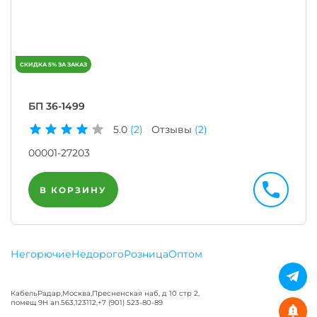
БП 36-1499
5.0
(2)
Отзывы
(2)
00001-27203
В КОРЗИНУ
Негорючие
Недорого
Розница
Оптом
КабельРадар
,
Москва
,
Пресненская наб, д 10 стр 2,
помещ 9Н ап.563
,
123112
,
+7 (901) 523-80-89