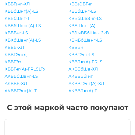
КВВГзнг-ХЛ
КВВзЭБГнг
КВБбШнг(A)-LS
КВБбШнг-LS
КВБбШнг-Т
КВБбШвЭнг-LS
КВБбШвнг(A)-LS
КВБШвнг(A)
КВБВнг-LS
КВЭмВБбШв - 6кВ
КВКбШвнг(A)-LS
КВмБбШвнг-LS
КВВБ-ХЛ
КВВБн
КВВГЭнгд
КВВГЭнг-LS
КВВГЭз
КВВГнг(A)-FRLS
КВВГнг(A)-FRLSLTx
АКВБбШв-ХЛ
АКВБбШвнг-LS
АКВВБбГнг
АКВВБ-ХЛ
АКВВГЭнг(A)-ХЛ
АКВВГЭнг(A)-Т
АКВВГнг(A)-Т
С этой маркой часто покупают