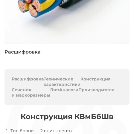
Расшифровка
Расшифровка
Технические
Конструкция
характеристики
Сечения
Гост
Аналоги
Производители
и маркоразмеры
Конструкция КВмБбШв
Тип брони
—
2 оцинк ленты