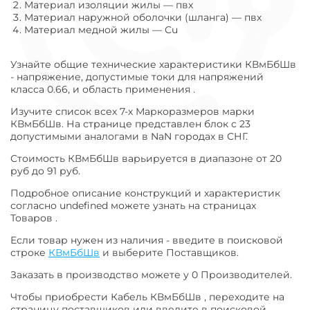
Материал изоляции жилы
—
пвх
Материал наружной оболочки (шланга)
—
пвх
Материал медной жилы
—
Cu
Узнайте общие технические характеристики КВмБбШв
- напряжение, допустимые токи для напряжений
класса 0.66, и область применения .
Изучите список всех 7-х Маркоразмеров марки
КВмБбШв. На странице представлен блок с 23
допустимыми аналогами в NaN городах в СНГ.
Стоимость КВмБбШв варьируется в диапазоне от 20
руб до 91 руб.
Подробное описание конструкций и характеристик
согласно undefined можете узнать на страницах
Товаров .
Если товар нужен из наличия - введите в поисковой
строке
КВмБбШв
и выберите Поставщиков.
Заказать в производство можете у 0 Производителей.
Чтобы приобрести Кабель КВмБбШв , переходите на
страницу поставщиков или введите в поисковой