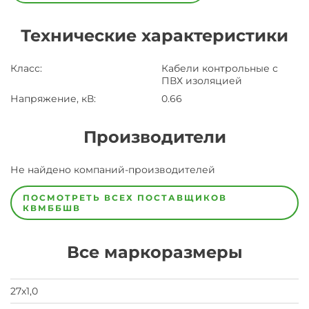
Технические характеристики
Класс
:
Кабели контрольные с
ПВХ изоляцией
Напряжение, кВ
:
0.66
Производители
Завод
Не найдено компаний-производителей
Завод-
изготовитель
предпочел
ПОСМОТРЕТЬ ВСЕХ ПОСТАВЩИКОВ
скрыть
КВМББШВ
свои
данные
заявка
Все маркоразмеры
на
завод
27х1,0