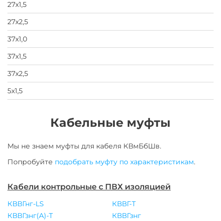
27х1,5
27х2,5
37х1,0
37х1,5
37х2,5
5х1,5
Кабельные муфты
Мы не знаем муфты для
кабеля
КВмБбШв
.
Попробуйте
подобрать муфту по характеристикам
.
Кабели контрольные с ПВХ изоляцией
КВВГнг-LS
КВВГ-Т
КВВГзнг(A)-Т
КВВГзнг