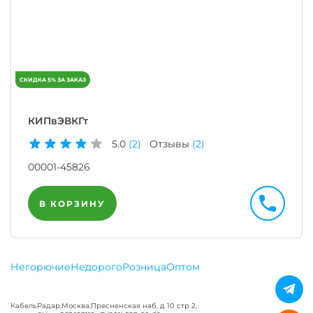
КИПвЭВКГт
5.0
(2)
Отзывы
(2)
00001-45826
В КОРЗИНУ
Негорючие
Недорого
Розница
Оптом
КабельРадар
,
Москва
,
Пресненская наб, д 10 стр 2,