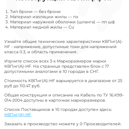
Тип брони
—
без брони
Материал изоляции жилы
—
пэ
Материал наружной оболочки (шланга)
—
пп шф
Материал медной жилы
—
Cu
Узнайте общие технические характеристики КВПнг(A)-
HF - напряжение, допустимые токи для напряжений
класса 0.3, и область применения .
Изучите список всех 3-х Маркоразмеров марки
КВПнг(A)-HF. На странице представлен блок с 17
допустимыми аналогами в 10 городах в СНГ.
Стоимость КВПнг(A)-HF варьируется в диапазоне от 25
руб до 110.47 руб.
Общая конструкция и описание на Кабель по ТУ 16.К99-
014-2004 доступны в карточках маркоразмеров.
Список Поставщиков в 10 городах доступен здесь:
КВПнг(A)-HF
Заказать в производство можете у 0 Производителей.