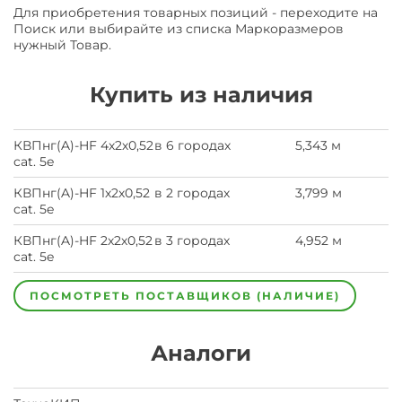
Для приобретения товарных позиций - переходите на
Поиск или выбирайте из списка Маркоразмеров
нужный Товар.
Купить из наличия
КВПнг(A)-HF 4х2х0,52
в 6 городах
5,343 м
cat. 5e
КВПнг(A)-HF 1х2х0,52
в 2 городах
3,799 м
cat. 5e
КВПнг(A)-HF 2х2х0,52
в 3 городах
4,952 м
cat. 5e
ПОСМОТРЕТЬ ПОСТАВЩИКОВ (НАЛИЧИЕ)
Аналоги