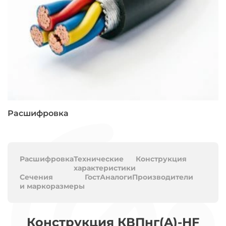
Расшифровка
Расшифровка
Технические
Конструкция
характеристики
Сечения
Гост
Аналоги
Производители
и маркоразмеры
Конструкция КВПнг(A)-HF