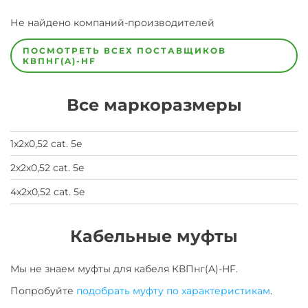
Завод
Не найдено компаний-производителей
Завод-
изготовитель
предпочел
ПОСМОТРЕТЬ ВСЕХ ПОСТАВЩИКОВ
скрыть
КВПНГ(A)-HF
свои
данные
заявка
Все маркоразмеры
на
завод
1х2х0,52 cat. 5e
2х2х0,52 cat. 5e
4х2х0,52 cat. 5e
Кабельные муфты
Мы не знаем муфты для
кабеля
КВПнг(A)-HF
.
Попробуйте
подобрать муфту по характеристикам
.