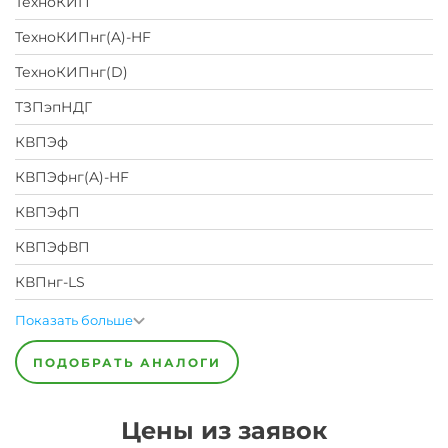
ТехноКИП
ТехноКИПнг(A)-HF
ТехноКИПнг(D)
ТЗПэпНДГ
КВПЭф
КВПЭфнг(A)-HF
КВПЭфП
КВПЭфВП
КВПнг-LS
Показать больше
ПОДОБРАТЬ АНАЛОГИ
Цены из заявок