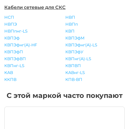
Кабели сетевые для СКС
НСП
НВП
НВПЭ
НВПп
НВПпнг-LS
КВП
КВПЭф
КВПЭфМ
КВПЭфнг(A)-HF
КВПЭфнг(A)-LS
КВПЭфП
КВПЭфУ
КВПЭфВП
КВПнг(A)-LS
КВПнг-LS
КВПВП
КАВ
КАВнг-LS
ККПВ
КПВ-ВП
С этой маркой часто покупают