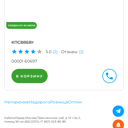
КПСВВБВт
5.0
(2)
Отзывы
(2)
00001-60697
В КОРЗИНУ
Негорючие
Недорого
Розница
Оптом
КабельРадар
,
Москва
,
Пресненская наб, д 10 стр 2,
помещ 9Н ап.563
,
123112
,
+7 (901) 523-80-89