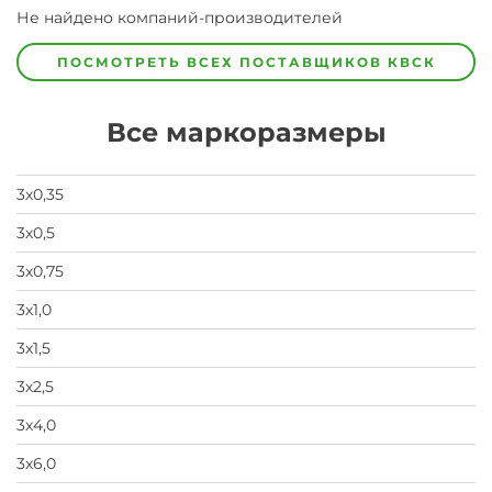
Завод
Не найдено компаний-производителей
Завод-
изготовитель
предпочел
ПОСМОТРЕТЬ ВСЕХ ПОСТАВЩИКОВ
КВСК
скрыть
свои
данные
Все маркоразмеры
заявка
на
завод
3х0,35
3х0,5
3х0,75
3х1,0
3х1,5
3х2,5
3х4,0
3х6,0