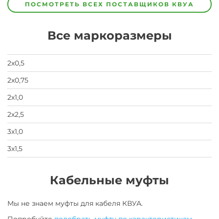
Завод
Завод-
ПОСМОТРЕТЬ ВСЕХ ПОСТАВЩИКОВ
КВУА
изготовитель
предпочел
скрыть
Все маркоразмеры
свои
данные
заявка
на
2х0,5
завод
2х0,75
2х1,0
2х2,5
3х1,0
3х1,5
Кабельные муфты
Мы не знаем муфты для
кабеля
КВУА
.