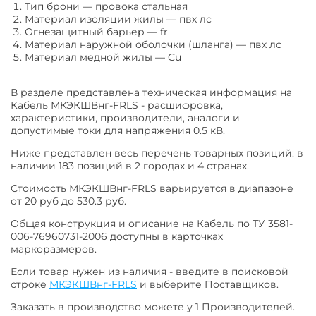
Тип брони
—
провока стальная
Материал изоляции жилы
—
пвх лс
Огнезащитный барьер
—
fr
Материал наружной оболочки (шланга)
—
пвх лс
Материал медной жилы
—
Cu
В разделе представлена техническая информация на
Кабель МКЭКШВнг-FRLS - расшифровка,
характеристики, производители, аналоги и
допустимые токи для напряжения 0.5 кВ.
Ниже представлен весь перечень товарных позиций: в
наличии 183 позиций в 2 городах и 4 странах.
Стоимость МКЭКШВнг-FRLS варьируется в диапазоне
от 20 руб до 530.3 руб.
Общая конструкция и описание на Кабель по ТУ 3581-
006-76960731-2006 доступны в карточках
маркоразмеров.
Если товар нужен из наличия - введите в поисковой
строке
МКЭКШВнг-FRLS
и выберите Поставщиков.
Заказать в производство можете у 1 Производителей.