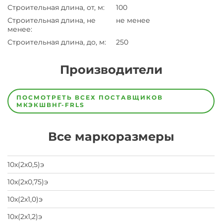
Строительная длина, от, м
:
100
Строительная длина, не
не менее
менее
:
Строительная длина, до, м
:
250
Производители
Завод
Завод-
ПОСМОТРЕТЬ ВСЕХ ПОСТАВЩИКОВ
изготовитель
МКЭКШВНГ-FRLS
предпочел
скрыть
свои
Все маркоразмеры
данные
заявка
на
завод
10х(2х0,5)э
10х(2х0,75)э
10х(2х1,0)э
10х(2х1,2)э