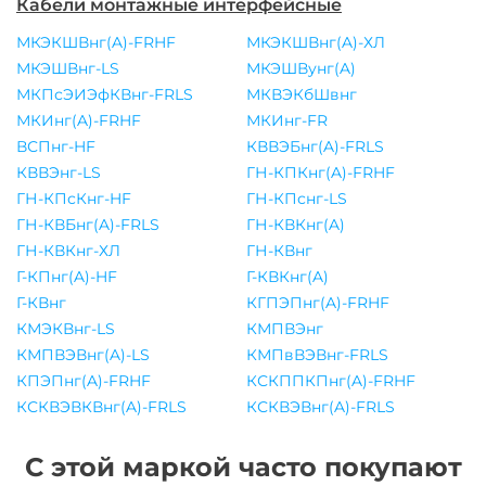
Кабели монтажные интерфейсные
МКЭКШВнг(A)-FRHF
МКЭКШВнг(A)-ХЛ
МКЭШВнг-LS
МКЭШВунг(A)
МКПсЭИЭфКВнг-FRLS
МКВЭКбШвнг
МКИнг(A)-FRHF
МКИнг-FR
ВСПнг-HF
КВВЭБнг(A)-FRLS
КВВЭнг-LS
ГН-КПКнг(A)-FRHF
ГН-КПсКнг-HF
ГН-КПснг-LS
ГН-КВБнг(A)-FRLS
ГН-КВКнг(A)
ГН-КВКнг-ХЛ
ГН-КВнг
Г-КПнг(A)-HF
Г-КВКнг(A)
Г-КВнг
КГПЭПнг(A)-FRHF
КМЭКВнг-LS
КМПВЭнг
КМПВЭВнг(A)-LS
КМПвВЭВнг-FRLS
КПЭПнг(A)-FRHF
КСКППКПнг(A)-FRHF
КСКВЭВКВнг(A)-FRLS
КСКВЭВнг(A)-FRLS
С этой маркой часто покупают