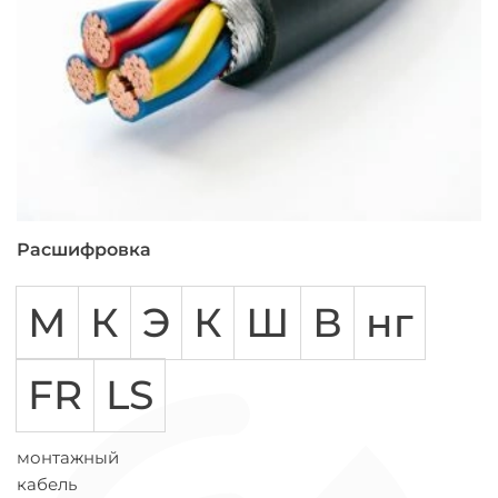
Расшифровка
М
К
Э
К
Ш
В
нг
FR
LS
монтажный
кабель