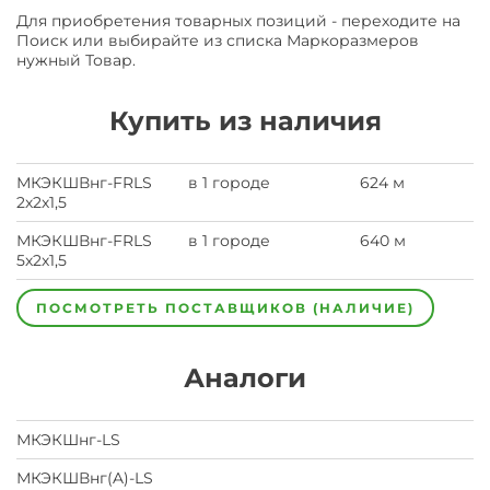
Для приобретения товарных позиций - переходите на
Поиск или выбирайте из списка Маркоразмеров
нужный Товар.
Купить из наличия
МКЭКШВнг-FRLS
в 1 городе
624 м
2х2х1,5
МКЭКШВнг-FRLS
в 1 городе
640 м
5х2х1,5
ПОСМОТРЕТЬ ПОСТАВЩИКОВ (НАЛИЧИЕ)
Аналоги
МКЭКШнг-LS
МКЭКШВнг(A)-LS