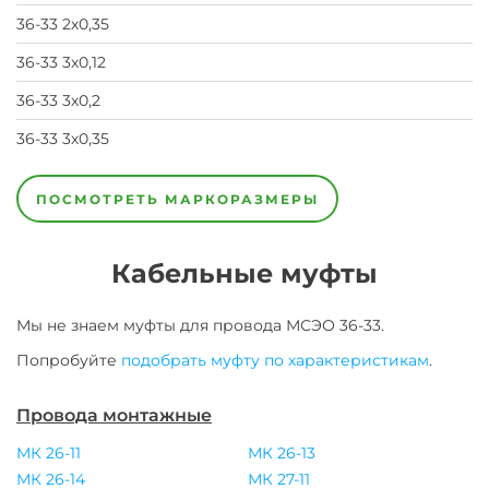
36-33 2х0,35
36-33 3х0,12
36-33 3х0,2
36-33 3х0,35
36-33
36-
36-33
4х0,12
33
4х0,35
ПОСМОТРЕТЬ МАРКОРАЗМЕРЫ
4х0,2
Кабельные муфты
Мы не знаем муфты для
провода
МСЭО 36-33
.
Попробуйте
подобрать муфту по характеристикам
.
Провода монтажные
МК 26-11
МК 26-13
МК 26-14
МК 27-11