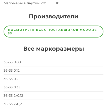
Маломеры в партии, от
:
10
Производители
Завод
Завод-
ПОСМОТРЕТЬ ВСЕХ ПОСТАВЩИКОВ
МСЭО 36-
изготовитель
33
предпочел
скрыть
свои
Все маркоразмеры
данные
заявка
на
завод
36-33 0,08
36-33 0,12
36-33 0,2
36-33 0,35
36-33 2х0,12
36-33 2х0,2