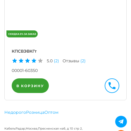
КПСВЭВКГт
5.0
(2)
Отзывы
(2)
00001-60350
В КОРЗИНУ
Недорого
Розница
Оптом
КабельРадар
,
Москва
,
Пресненская наб, д 10 стр 2,