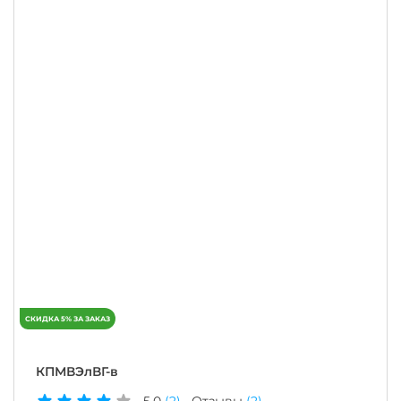
КПМВЭлВГ-в