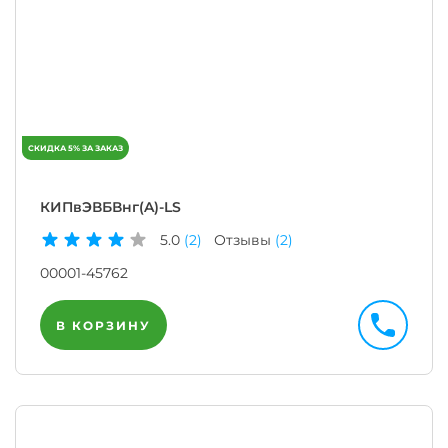
КИПвЭВБВнг(A)-LS
5.0
(2)
Отзывы
(2)
00001-45762
В КОРЗИНУ