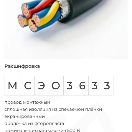
Расшифровка
М
С
Э
О
3
6
3
3
провод монтажный
сплошная изоляция из спекаемой плёнки
экранированный
оболочка из фторопласта
номинальное напряжение 500 В