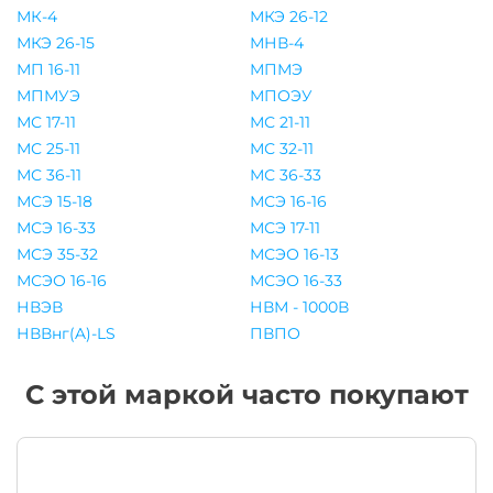
МК-4
МКЭ 26-12
МКЭ 26-15
МНВ-4
МП 16-11
МПМЭ
МПМУЭ
МПОЭУ
МС 17-11
МС 21-11
МС 25-11
МС 32-11
МС 36-11
МС 36-33
МСЭ 15-18
МСЭ 16-16
МСЭ 16-33
МСЭ 17-11
МСЭ 35-32
МСЭО 16-13
МСЭО 16-16
МСЭО 16-33
НВЭВ
НВМ - 1000В
НВВнг(A)-LS
ПВПО
С этой маркой часто покупают