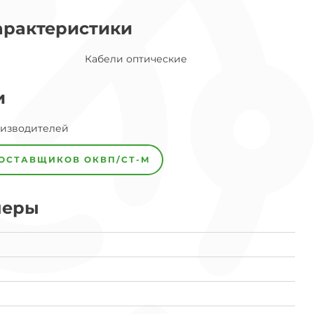
арактеристики
Кабели оптические
и
оизводителей
ПОСТАВЩИКОВ
ОКВП/СТ-М
меры