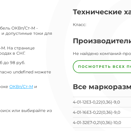
ог
Технические х
ну
Класс
:
бель ОКВп/Ст-М -
 и допустимые токи для
Производител
-М. На странице
одах в СНГ.
Завод
Не найдено компаний-пр
Завод-
изготовитель
 до 98 руб.
предпочел
ПОСМОТРЕТЬ ВСЕХ 
скрыть
ласно undefined можете
свои
данные
Все маркораз
заявка
роке
ОКВп/Ст-М
и
на
завод
4-01-12Е3-0,22(0,36)-9,0
Поиск или выбирайте из
4-01-16Е3-0,22(0,36)-9,0
4-01-32Е7-0,21(0,36)-10,0