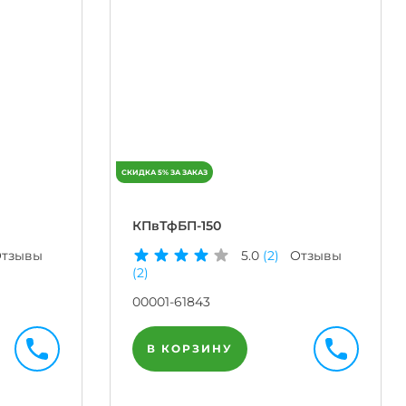
КПвТфБП-150
тзывы
5.0
(2)
Отзывы
(2)
00001-61843
В КОРЗИНУ