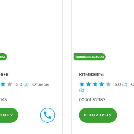
-6+6
КПМВЭВГ-в
5.0
(2)
Отзывы
5.0
(2)
О
(2)
045
00001-57987
РЗИНУ
В КОРЗИНУ