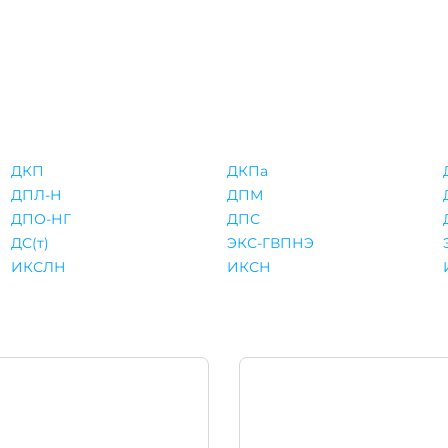
ДКП
ДКПа
ДПЛ-Н
ДПМ
ДПО-НГ
ДПС
ДС(т)
ЭКС-ГВПНЭ
ИКСЛН
ИКСН