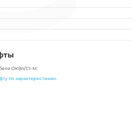
фты
беля
ОКВп/Ст-М
.
фту по характеристикам
.