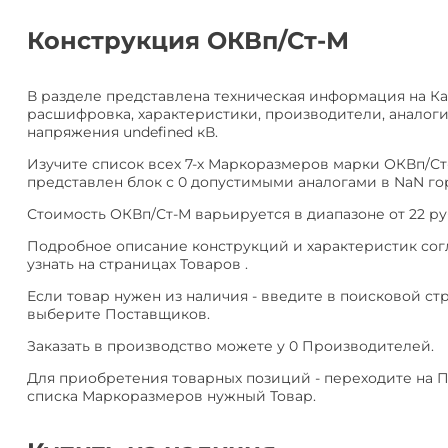
алюминия
Анал
или
Конструкция ОКВп/Ст-М
Заме
Разместить
В разделе представлена техническая информация на Ка
тендер
расшифровка, характеристики, производители, аналоги
напряжения undefined кВ.
Изучите список всех 7-х Маркоразмеров марки ОКВп/Ст
представлен блок с 0 допустимыми аналогами в NaN гор
Стоимость ОКВп/Ст-М варьируется в диапазоне от 22 руб
Подробное описание конструкций и характеристик сог
узнать на страницах Товаров .
Если товар нужен из наличия - введите в поисковой ст
выберите Поставщиков.
Заказать в производство можете у 0 Производителей.
Для приобретения товарных позиций - переходите на 
списка Маркоразмеров нужный Товар.