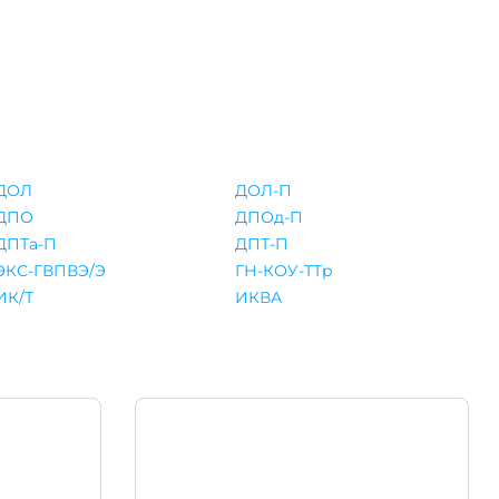
ДОЛ
ДОЛ-П
ДПО
ДПОд-П
ДПТа-П
ДПТ-П
ЭКС-ГВПВЭ/Э
ГН-КОУ-ТТр
ИК/Т
ИКВА