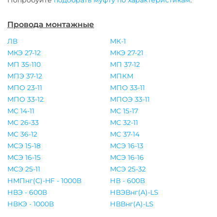
Попробуйте
подобрать муфту по характеристикам
.
Провода монтажные
ЛВ
МК-1
МКЭ 27-12
МКЭ 27-21
МП 35-110
МП 37-12
МПЭ 37-12
МПКМ
МПО 23-11
МПО 33-11
МПО 33-12
МПОЭ 33-11
МС 14-11
МС 15-17
МС 26-33
МС 32-11
МС 36-12
МС 37-14
МСЭ 15-18
МСЭ 16-13
МСЭ 16-15
МСЭ 16-16
МСЭ 25-11
МСЭ 25-32
НМПнг(C)-HF - 1000В
НВ - 600В
НВЭ - 600В
НВЭВнг(A)-LS
НВКЭ - 1000В
НВВнг(A)-LS