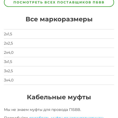
Завод
Завод-
ПОСМОТРЕТЬ ВСЕХ ПОСТАВЩИКОВ
ПБВВ
изготовитель
предпочел
скрыть
Все маркоразмеры
свои
данные
заявка
на
2х1,5
завод
2х2,5
2х4,0
3х1,5
3х2,5
3х4,0
Кабельные муфты
Мы не знаем муфты для
провода
ПБВВ
.