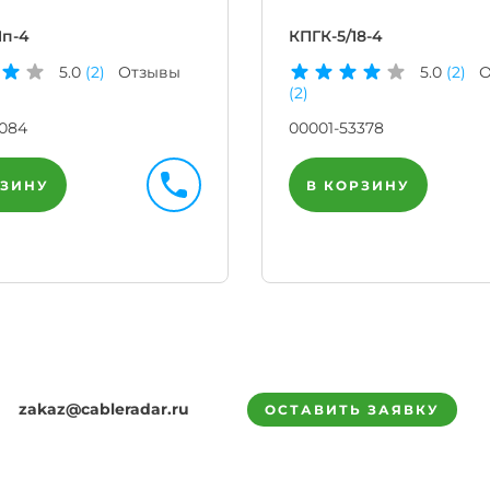
п-4
КПГК-5/18-4
5.0
(2)
Отзывы
5.0
(2)
О
(2)
6084
00001-53378
РЗИНУ
В КОРЗИНУ
zakaz@cableradar.ru
ОСТАВИТЬ ЗАЯВКУ