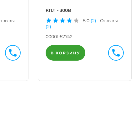
КПЛ - 300В
тзывы
5.0
(2)
Отзывы
(2)
00001-57742
В КОРЗИНУ
Телегр
Бот
|
Мгнов
опове