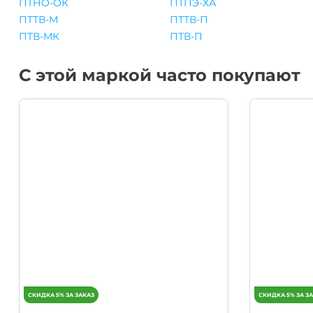
ПТНО-ОК
ПТПЭ-ХА
ПТТВ-М
ПТТВ-П
ПТВ-МК
ПТВ-П
С этой маркой часто покупают