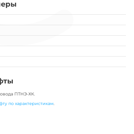
меры
фты
овода
ПТНЭ-ХК
.
фту по характеристикам
.