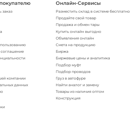
покупателю
Онлайн-Сервисы
ь заказ
Разместить склад в системе бесплатно
Продайте свой товар
Продажа и обмен тары
а
Купить онлайн выгодно
и
Объявления онлайн
спользованию
Смета на продукцию
 соглашение
Биржа
енциальности
Биржевые цены и аналитика
Подбор муфт
Подбор проводов
шей компании
Груз в автофуре
альных данных
Найти аналог и замену
но
Товары из наличия оптом
Конструкция
вки