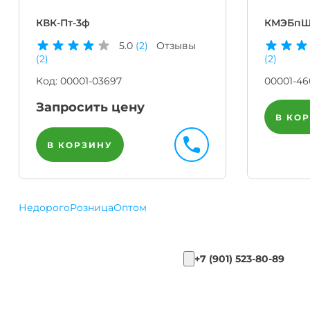
КВК-Пт-3ф
КМЭБпШ
5.0
(2)
Отзывы
(2)
(2)
Код:
00001-03697
00001-4
Запросить цену
В КО
В КОРЗИНУ
Недорого
Розница
Оптом
+7 (901) 523-80-89