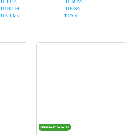
ПТП-МК
ПТТВ-ХА
ПТТВП-М
ПТВ-ХА
ПТВП-МК
ФТЭ-А