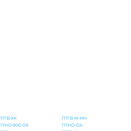
ПТГВ-ХК
ПТГВ-М-МН
ПТНО-900-ОХ
ПТНО-ОА