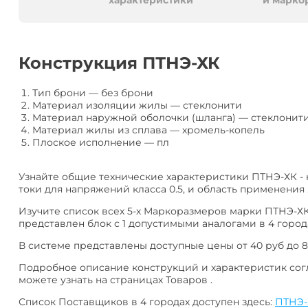
алюминия
Анал
характеристики
и марко
или
Заме
Разместить
Конструкция ПТНЭ-ХК
тендер
Тип брони
—
без брони
Материал изоляции жилы
—
стеклонити
Материал наружной оболочки (шланга)
—
стеклонит
Материал жилы из сплава
—
хромель-копель
Плоское исполнение
—
пл
Узнайте общие технические характеристики ПТНЭ-ХК -
токи для напряжений класса 0.5, и область применения 
Изучите список всех 5-х Маркоразмеров марки ПТНЭ-ХК
представлен блок с 1 допустимыми аналогами в 4 города
В системе представлены доступные цены от 40 руб до 8
Подробное описание конструкций и характеристик согла
можете узнать на страницах Товаров .
Список Поставщиков в 4 городах доступен здесь:
ПТНЭ-