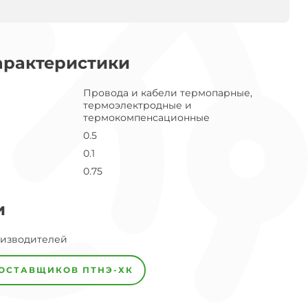
арактеристики
Провода и кабели термопарные,
термоэлектродные и
термокомпенсационные
0.5
0.1
0.75
и
оизводителей
ПОСТАВЩИКОВ
ПТНЭ-ХК