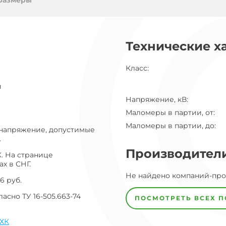
ог
размеры
ну
Технические х
Класс
:
и
Напряжение, кВ
:
Маломеры в партии, от
:
Маломеры в партии, до
:
 напряжение, допустимые
.
Производител
. На странице
х в СНГ.
Завод
Не найдено компаний-пр
Завод-
6 руб.
изготовитель
предпочел
сно ТУ 16-505.663-74
ПОСМОТРЕТЬ ВСЕХ 
скрыть
свои
данные
ХК