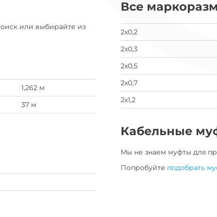
Все маркораз
заявка
на
завод
Поиск или выбирайте из
2х0,2
2х0,3
2х0,5
2х0,7
1,262 м
2х1,2
37 м
Кабельные му
Мы не знаем муфты для
пр
Попробуйте
подобрать му